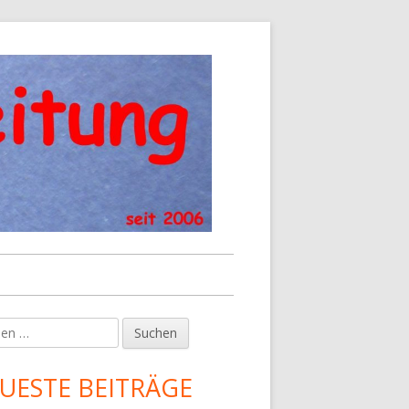
en
upt-
tenleiste
UESTE BEITRÄGE