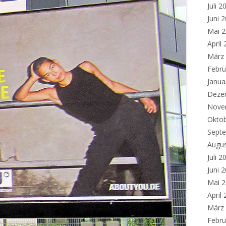
Juli 2
Juni 
Mai 
April
März
Febru
Janua
Deze
Nove
Okto
Sept
Augu
Juli 2
Juni 
Mai 
April
März
Febru