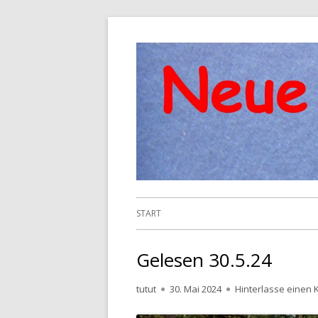
Springe
zum
Inhalt
Primäres
START
Menü
Gelesen 30.5.24
Autor
Veröffentlicht
tutut
30. Mai 2024
Hinterlasse einen
am