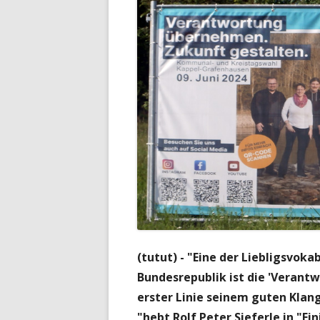
(tutut) - "Eine der Liebligsvok
Bundesrepublik ist die 'Verantw
erster Linie seinem guten Klan
"hebt Rolf Peter Sieferle in "Fi