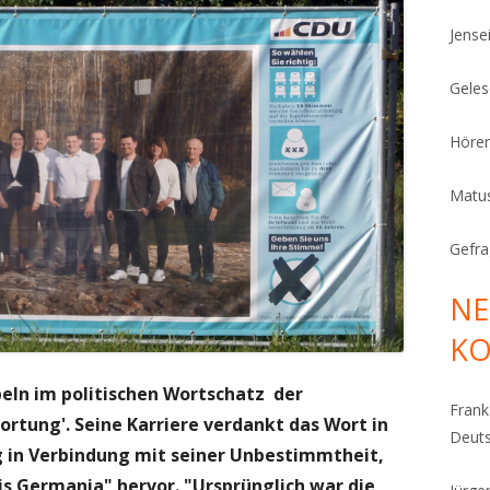
Jense
Geles
Höre
Matu
Gefra
NE
K
abeln im politischen Wortschatz der
Fran
ortung'. Seine Karriere verdankt das Wort in
Deut
g in Verbindung mit seiner Unbestimmtheit,
nis Germania" hervor. "Ursprünglich war die