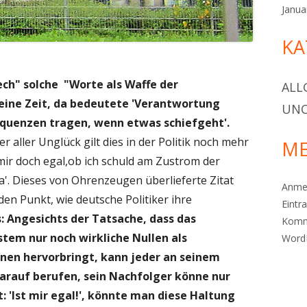
Janua
KA
ch" solche "Worte als Waffe der
ALL
eine Zeit, da bedeutete 'Verantwortung
UNC
equenzen tragen, wenn etwas schiefgeht'.
ser aller Unglück gilt dies in der Politik noch mehr
ME
 mir doch egal,ob ich schuld am Zustrom der
 da'. Dieses von Ohrenzeugen überlieferte Zitat
Anme
en Punkt, wie deutsche Politiker ihre
Eintr
 Angesichts der Tatsache, dass das
Komm
stem nur noch wirkliche Nullen als
Word
nen hervorbringt, kann jeder an seinem
darauf berufen, sein Nachfolger könne nur
t: 'Ist mir egal!', könnte man diese Haltung