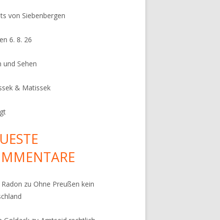
its von Siebenbergen
en 6. 8. 26
n und Sehen
ssek & Matissek
gt
UESTE
OMMENTARE
k Radon
zu
Ohne Preußen kein
schland