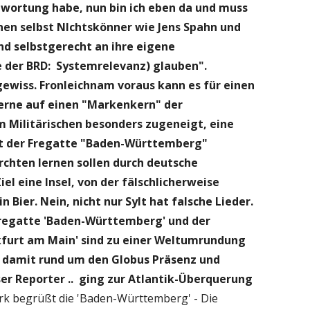
antwortung habe, nun bin ich eben da und muss
en selbst NIchtskönner wie Jens Spahn und
d selbstgerecht an ihre eigene
he der BRD: Systemrelevanz) glauben".
gewiss.
Fronleichnam voraus kann es für einen
gerne auf einen "Markenkern" der
m Militärischen besonders zugeneigt, eine
it der Fregatte "Baden-Württemberg"
rchten lernen sollen durch deutsche
el eine Insel, von der fälschlicherweise
 Bier. Nein, nicht nur Sylt hat falsche Lieder.
Fregatte 'Baden-Württemberg' und der
kfurt am Main' sind zu einer Weltumrundung
l damit rund um den Globus Präsenz und
ser Reporter .. ging zur Atlantik-Überquerung
k begrüßt die 'Baden-Württemberg' - Die