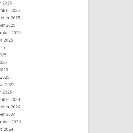
r 2026
mber 2025
mber 2025
ber 2025
ember 2025
st 2025
025
2025
2025
 2025
 2025
ar 2025
r 2025
mber 2024
mber 2024
ber 2024
ember 2024
st 2024