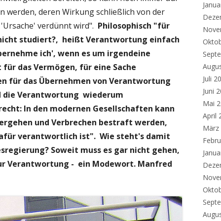
Janua
n werden, deren Wirkung schließlich von der
Deze
 'Ursache' verdünnt wird".
Philosophisch "für
Nove
icht studiert?, heißt Verantwortung einfach
Okto
übernehme ich', wenn es um irgendeine
Sept
Augu
t für das Vermögen, für eine Sache
Juli 2
en für das Übernehmen von Verantwortung
Juni 
end die Verantwortung wiederum
Mai 
frecht: In den modernen Gesellschaften kann
April
ergehen und Verbrechen bestraft werden,
März
für verantwortlich ist".
Wie steht's damit
Febru
sregierung?
Soweit muss es gar nicht gehen,
Janua
zur Verantwortung - ein Modewort. Manfred
Deze
Nove
Okto
Sept
Augu