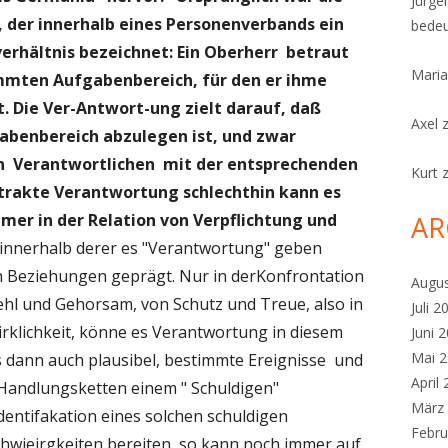
Jürge
, der innerhalb eines Personenverbands ein
bedeu
erhältnis bezeichnet: Ein Oberherr betraut
Maria
mmten Aufgabenbereich, für den er ihme
. Die Ver-Antwort-ung zielt darauf, daß
Axel
abenbereich abzulegen ist, und zwar
n Verantwortlichen mit der entsprechenden
Kurt
trakte Verantwortung schlechthin kann es
AR
mmer in der Relation von Verpflichtung und
, innerhalb derer es "Verantwortung" geben
n Beziehungen geprägt. Nur in derKonfrontation
Augu
ehl und Gehorsam, von Schutz und Treue, also in
Juli 2
irklichkeit, könne es Verantwortung in diesem
Juni 
Mai 
s dann auch plausibel, bestimmte Ereignisse und
April
 Handlungsketten einem " Schuldigen"
März
 Identifakation eines solchen schuldigen
Febru
hwieirgkeiten bereiten, so kann noch immer auf