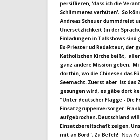
persiflieren, 'dass ich die Ver
Schlimmeres verhüten'. So könn
Andreas Scheuer dummdreist un
Unersetzlichkeit (in der Sprac
Einladungen in Talkshows sind 
Ex-Priester ud Redakteur, der 
Katholischen Kirche beißt, alle
ganz andere Mission geben. M
dorthin, wo die Chinesen das Fü
Seemacht. Zuerst aber ist das Zi
gesungen wird, es gäbe dort kein
"Unter deutscher Flagge - Die 
Einsatzgruppenversorger 'Fran
aufgebrochen. Deutschland wil
Einsatzbereitschaft zeigen. Un
mit an Bord". Zu Befeh!
"New Yor