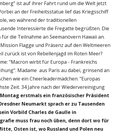
erg“ ist auf ihrer Fahrt rund um die Welt jetzt
bei an der Freiheitsstatue lief das Kriegsschiff
le, wo während der traditionellen
usende Interessierte die Fregatte begrüßten. Die
 für die Teilnahme an Seemanövern Hawaii an.
en Mission Flagge und Präsenz auf den Weltmeeren
il zurück ist von Rebellenjagd im Roten Meer?
me: "Macron wirbt für Europa - Frankreichs
leihung". Madame aus Paris au dabei, grinsend an
schen wie ein Cheerleadermädchen: "Europas
chste Zeit. 34 Jahre nach der Wiedervereinigung
ontag erstmals ein französischer Präsident
Dresdner Neumarkt sprach er zu Tausenden
sein Vorbild Charles de Gaulle in
rafie muss frau noch üben, denn dort wo für
 Mitte, Osten ist, wo Russland und Polen neu