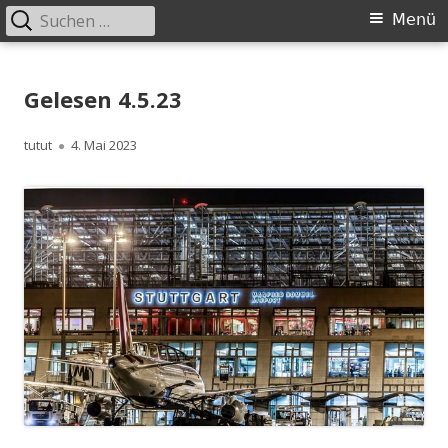
Suchen
Primäres
Menü
nach:
Menü
Springe
zum
Gelesen 4.5.23
Inhalt
Autor
Veröffentlicht
tutut
4. Mai 2023
am