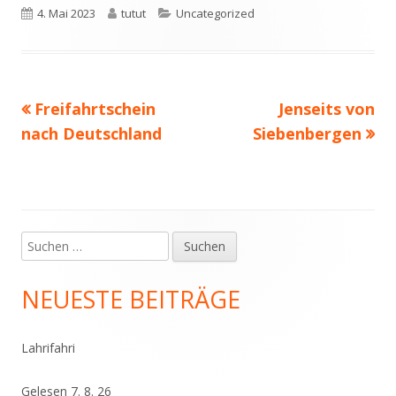
Veröffentlicht
Autor
Kategorien
4. Mai 2023
tutut
Uncategorized
am
Vorheriger
Nächster
Freifahrtschein
Jenseits von
Beitragsnavigation
Beitrag:
Beitrag
nach Deutschland
Siebenbergen
Suchen
Haupt-
nach:
Seitenleiste
NEUESTE BEITRÄGE
Lahrifahri
Gelesen 7. 8. 26