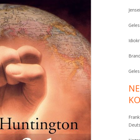
Jense
Geles
Idiok
Bran
Geles
NE
K
Fran
Deut