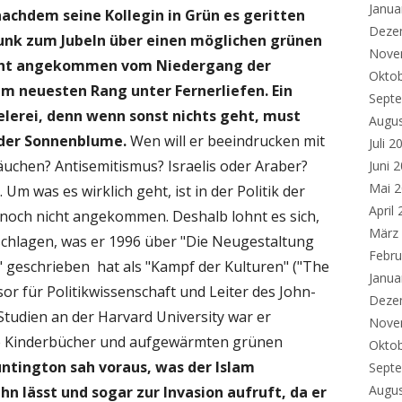
Janua
nachdem seine Kollegin in Grün es geritten
Deze
funk zum Jubeln über einen möglichen grünen
Nove
nicht angekommen vom Niedergang der
Okto
m neuesten Rang unter Fernerliefen. Ein
Sept
elerei, denn wenn sonst nichts geht, must
Augu
 der Sonnenblume.
Wen will er beeindrucken mit
Juli 2
uchen? Antisemitismus? Israelis oder Araber?
Juni 
Mai 
m was es wirklich geht, ist in der Politik der
April
 noch nicht angekommen. Deshalb lohnt es sich,
März
chlagen, was er 1996 über "Die Neugestaltung
Febru
t" geschrieben hat als "Kampf der Kulturen" ("The
Janua
ssor für Politikwissenschaft und Leiter des John-
Deze
 Studien an der Harvard University war er
Nove
he Kinderbücher und aufgewärmten grünen
Okto
ntington sah voraus, was der Islam
Sept
Augu
n lässt und sogar zur Invasion aufruft, da er