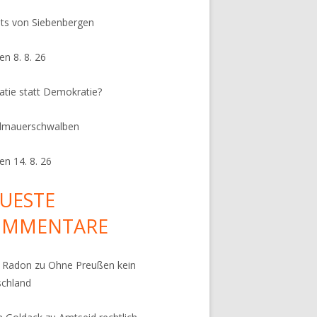
its von Siebenbergen
en 8. 8. 26
ratie statt Demokratie?
dmauerschwalben
en 14. 8. 26
UESTE
OMMENTARE
k Radon
zu
Ohne Preußen kein
schland