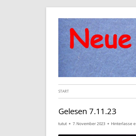
Springe
zum
Inhalt
Primäres
START
Menü
Gelesen 7.11.23
Autor
Veröffentlicht
tutut
7. November 2023
Hinterlasse 
am