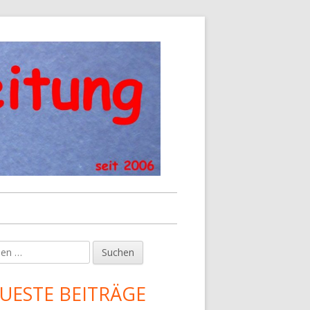
en
upt-
tenleiste
UESTE BEITRÄGE