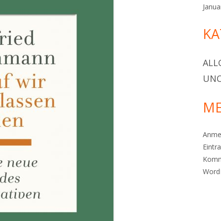
Janua
KA
ALL
UNC
ME
Anme
Eintr
Komm
Word