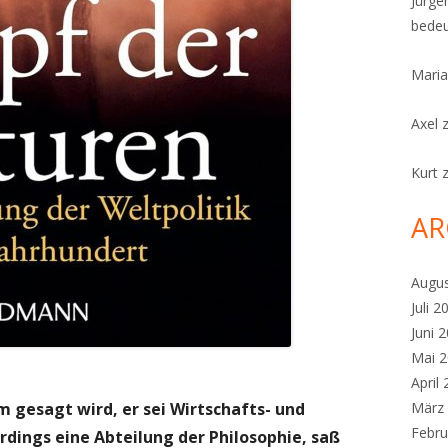
Jürge
bedeu
Maria
Axel
Kurt
AR
Augu
Juli 2
Juni 
Mai 
April
m gesagt wird, er sei Wirtschafts- und
März
Febru
rdings eine Abteilung der Philosophie, saß