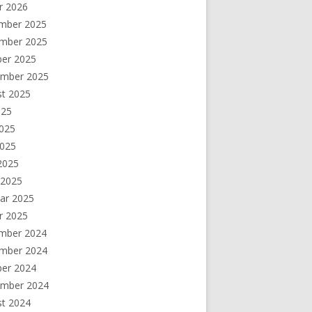
r 2026
mber 2025
mber 2025
ber 2025
ember 2025
st 2025
025
2025
2025
 2025
 2025
ar 2025
r 2025
mber 2024
mber 2024
ber 2024
ember 2024
st 2024