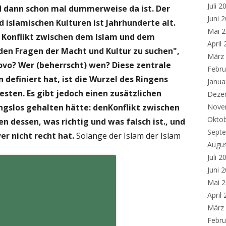
Juli 2
d dann schon mal dummerweise da ist. Der
Juni 
 islamischen Kulturen ist Jahrhunderte alt.
Mai 
 Konflikt zwischen dem Islam und dem
April
den Fragen der Macht und Kultur zu suchen",
März
 Kovo? Wer (beherrscht) wen? Diese zentrale
Febru
n definiert hat, ist die Wurzel des Ringens
Janua
ten. Es gibt jedoch einen zusätzlichen
Deze
ungslos gehalten hätte: denKonflikt zwischen
Nove
Okto
 dessen, was richtig und was falsch ist., und
Sept
r nicht recht hat.
Solange der Islam der Islam
Augu
Juli 2
Juni 
Mai 
April
März
Febru