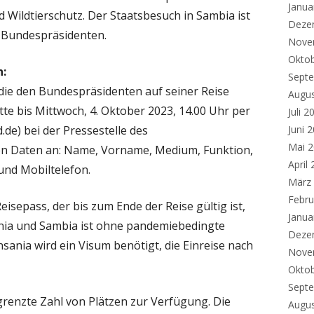
Janua
Wildtierschutz. Der Staatsbesuch in Sambia ist
Deze
 Bundespräsidenten.
Nove
Okto
n:
Sept
 die den Bundespräsidenten auf seiner Reise
Augu
tte bis Mittwoch, 4. Oktober 2023, 14.00 Uhr per
Juli 2
de) bei der Pressestelle des
Juni 
Mai 
en Daten an: Name, Vorname, Medium, Funktion,
April
und Mobiltelefon.
März
Febru
Reisepass, der bis zum Ende der Reise gültig ist,
Janua
ania und Sambia ist ohne pandemiebedingte
Deze
ania wird ein Visum benötigt, die Einreise nach
Nove
Okto
Sept
egrenzte Zahl von Plätzen zur Verfügung. Die
Augu