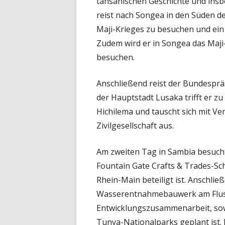
tansanischen Geschichte und insb
reist nach Songea in den Süden de
Maji-Krieges zu besuchen und ein
Zudem wird er in Songea das Maj
besuchen.
Anschließend reist der Bundesprä
der Hauptstadt Lusaka trifft er z
Hichilema und tauscht sich mit V
Zivilgesellschaft aus.
Am zweiten Tag in Sambia besucht
Fountain Gate Crafts & Trades-Sc
Rhein-Main beteiligt ist. Anschlie
Wasserentnahmebauwerk am Fluss
Entwicklungszusammenarbeit, sowi
Tunya-Nationalparks geplant ist. 