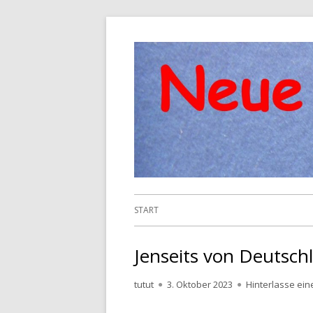
Springe
zum
Inhalt
Primäres
START
Menü
Jenseits von Deutsch
Autor
Veröffentlicht
tutut
3. Oktober 2023
Hinterlasse ei
am