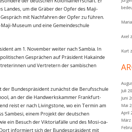
esondere der deutschen Kolonialherrschaft. Er
Jürge
bedeu
s Landes, um die Gräber der Opfer des Maji-
 Gespräch mit Nachfahren der Opfer zu führen.
Maria
i-Maji-Museum und eine Gemeindeschule
Axel
sident am 1. November weiter nach Sambia. In
Kurt
u politischen Gesprächen auf Präsident Hakainde
AR
ertreterinnen und Vertretern der sambischen
Augu
 der Bundespräsident zunächst die Berufsschule
Juli 2
hool, an der die Handwerkskammer Frankfurt-
Juni 
ßend reist er nach Livingstone, wo ein Termin am
Mai 
April
 Sambesi, einem Projekt der deutschen
März
e ein Besuch der Viktoriafälle und des Mosi-oa-
Febru
Dort informiert sich der Bundespräsident mit