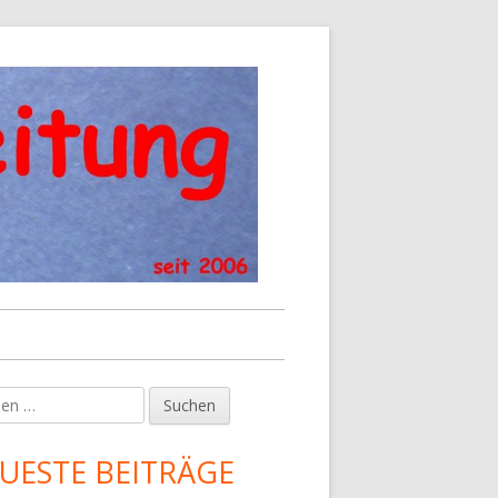
en
upt-
tenleiste
UESTE BEITRÄGE