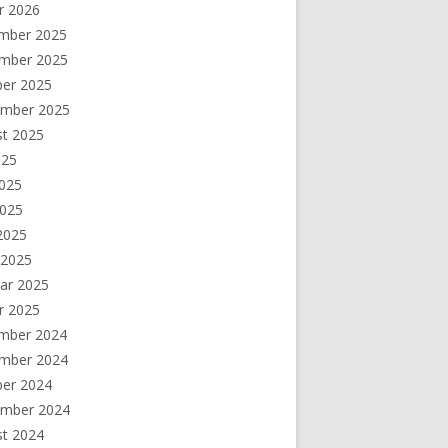
r 2026
mber 2025
mber 2025
ber 2025
ember 2025
st 2025
025
2025
2025
 2025
 2025
ar 2025
r 2025
mber 2024
mber 2024
ber 2024
ember 2024
st 2024