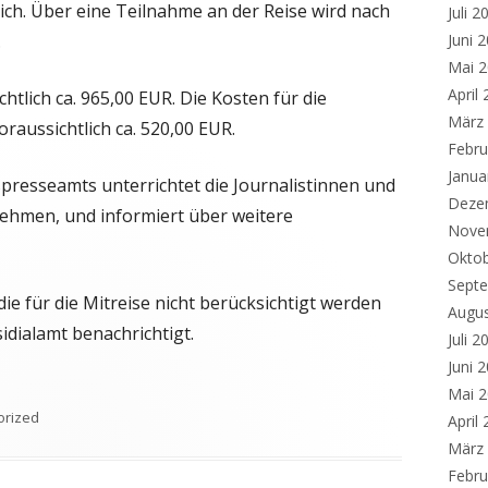
ich. Über eine Teilnahme an der Reise wird nach
Juli 2
.
Juni 
Mai 
April
tlich ca. 965,00 EUR. Die Kosten für die
März
aussichtlich ca. 520,00 EUR.
Febru
Janua
resseamts unterrichtet die Journalistinnen und
Deze
lnehmen, und informiert über weitere
Nove
Okto
Sept
die für die Mitreise nicht berücksichtigt werden
Augu
dialamt benachrichtigt.
Juli 2
Juni 
Mai 
en
orized
April
März
Febru