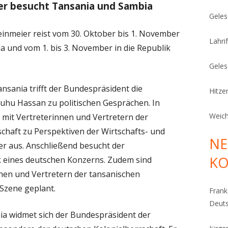
er besucht Tansania und Sambia
Geles
inmeier reist vom 30. Oktober bis 1. November
Lahrif
ia und vom 1. bis 3. November in die Republik
Geles
ansania trifft der Bundespräsident die
Hitze
luhu Hassan zu politischen Gesprächen. In
Weich
 mit Vertreterinnen und Vertretern der
chaft zu Perspektiven der Wirtschafts- und
NE
r aus. Anschließend besucht der
K
 eines deutschen Konzerns. Zudem sind
nen und Vertretern der tansanischen
-Szene geplant.
Fran
Deut
a widmet sich der Bundespräsident der