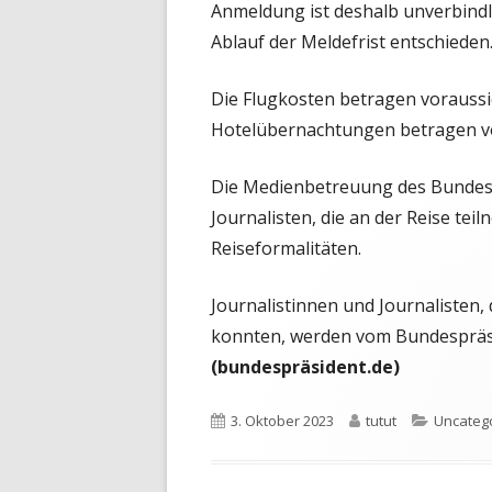
Anmeldung ist deshalb unverbindl
Ablauf der Meldefrist entschieden
Die Flugkosten betragen voraussich
Hotelübernachtungen betragen vor
Die Medienbetreuung des Bundesp
Journalisten, die an der Reise tei
Reiseformalitäten.
Journalistinnen und Journalisten, 
konnten, werden vom Bundespräsi
(bundespräsident.de)
Veröffentlicht
Autor
Kategori
3. Oktober 2023
tutut
Uncateg
am