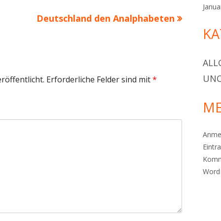
Janua
Nächster
Deutschland den Analphabeten
KA
Beitrag
ALL
UNC
röffentlicht.
Erforderliche Felder sind mit
*
ME
Anme
Eintr
Komm
Word