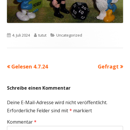
Veröffentlicht
Autor
Kategorien
4. Juli 2024
tutut
Uncategorized
am
Vorheriger
Nächster
Gelesen 4.7.24
Gefragt
Beitragsnavigation
Beitrag:
Beitrag
Schreibe einen Kommentar
Deine E-Mail-Adresse wird nicht veröffentlicht.
Erforderliche Felder sind mit
*
markiert
Kommentar
*