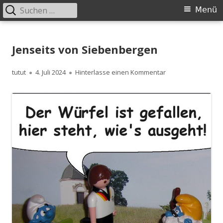
Suchen
Primäres
Menü
nach:
Menü
Springe
zum
Jenseits von Siebenbergen
Inhalt
Autor
Veröffentlicht
zu Jenseits von S
tutut
4. Juli 2024
Hinterlasse einen Kommentar
am