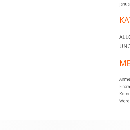
Janua
KA
ALL
UNC
ME
Anme
Eintr
Komm
Word