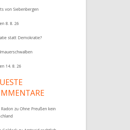
its von Siebenbergen
en 8. 8. 26
ratie statt Demokratie?
dmauerschwalben
en 14. 8. 26
UESTE
OMMENTARE
k Radon
zu
Ohne Preußen kein
schland