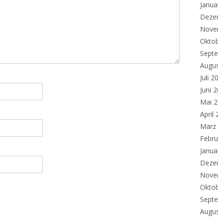
Janua
Deze
Nove
Okto
Sept
Augu
Juli 2
Juni 
Mai 
April
März
Febru
Janua
Deze
Nove
Okto
Sept
Augu