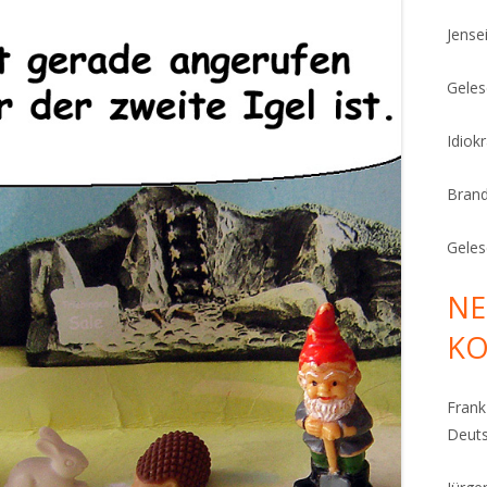
Jense
Geles
Idiok
Bran
Geles
NE
K
Fran
Deut