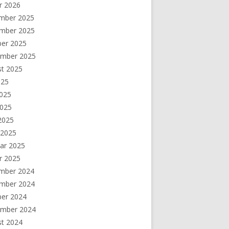
r 2026
mber 2025
mber 2025
ber 2025
ember 2025
st 2025
025
2025
2025
 2025
 2025
ar 2025
r 2025
mber 2024
mber 2024
ber 2024
ember 2024
st 2024