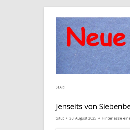
Springe
zum
Inhalt
Primäres
START
Menü
Jenseits von Siebenb
Autor
Veröffentlicht
tutut
30. August 2025
Hinterlasse ei
am