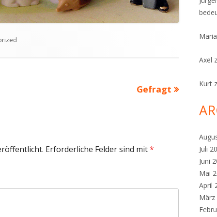
Jürge
bedeu
Maria
en
orized
Axel
Kurt
Nächster
Gefragt
Beitrag
AR
Augu
röffentlicht.
Erforderliche Felder sind mit
*
Juli 2
Juni 
Mai 
April
März
Febru