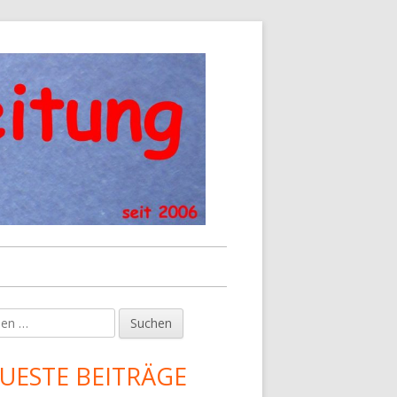
en
upt-
tenleiste
UESTE BEITRÄGE