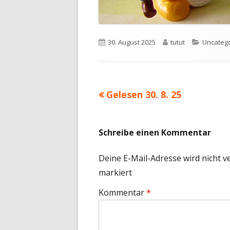
Veröffentlicht
Autor
Kategori
30. August 2025
tutut
Uncateg
am
Vorheriger
Gelesen 30. 8. 25
Beitragsnavigation
Beitrag:
Schreibe einen Kommentar
Deine E-Mail-Adresse wird nicht ve
markiert
Kommentar
*