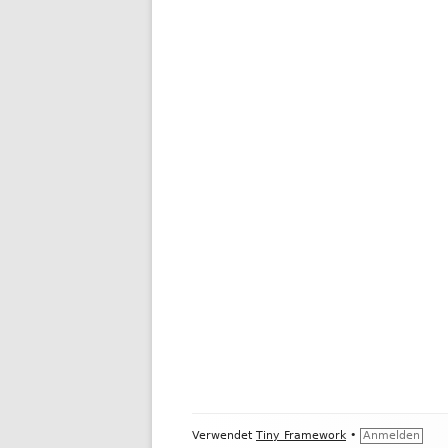
Footer
Verwendet
Tiny Framework
•
Anmelden