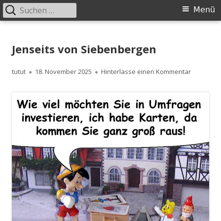
Suchen
Primäres
Menü
nach:
Menü
Springe
zum
Jenseits von Siebenbergen
Inhalt
Autor
Veröffentlicht
zu Jensei
tutut
18. November 2025
Hinterlasse einen Kommentar
am