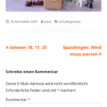
Veröffentlicht
Autor
Kategorien
18. November 2025
tutut
Uncategorized
am
Vorheriger
Nächster
Gelesen 18. 11. 25
Spaichingen: Wind
Beitragsnavigation
Beitrag:
Beitrag
muss warten
Schreibe einen Kommentar
Deine E-Mail-Adresse wird nicht veröffentlicht.
Erforderliche Felder sind mit
*
markiert
Kommentar
*