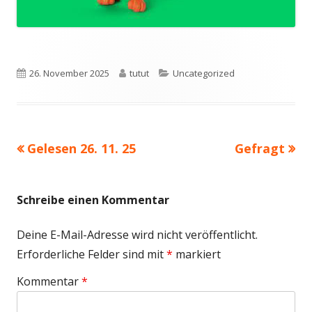
Veröffentlicht
Autor
Kategorien
26. November 2025
tutut
Uncategorized
am
Vorheriger
Nächster
Gelesen 26. 11. 25
Gefragt
Beitragsnavigation
Beitrag:
Beitrag
Schreibe einen Kommentar
Deine E-Mail-Adresse wird nicht veröffentlicht.
Erforderliche Felder sind mit
*
markiert
Kommentar
*