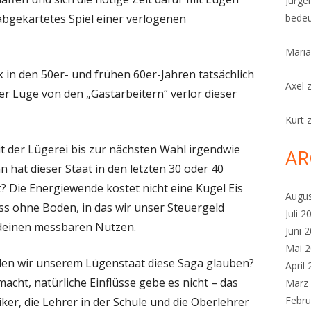
Jürge
abgekartetes Spiel einer verlogenen
bedeu
Maria
k in den 50er- und frühen 60er-Jahren tatsächlich
Axel
der Lüge von den „Gastarbeitern“ verlor dieser
Kurt
mit der Lügerei bis zur nächsten Wahl irgendwie
AR
hat dieser Staat in den letzten 30 oder 40
? Die Energiewende kostet nicht eine Kugel Eis
Augu
Fass ohne Boden, in das wir unser Steuergeld
Juli 2
deinen messbaren Nutzen.
Juni 
Mai 
len wir unserem Lügenstaat diese Saga glauben?
April
cht, natürliche Einflüsse gebe es nicht – das
März
Febru
tiker, die Lehrer in der Schule und die Oberlehrer