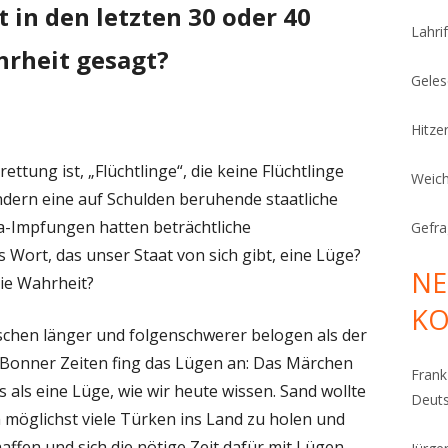
 in den letzten 30 oder 40
Lahrif
hrheit gesagt?
Geles
Hitze
ettung ist, „Flüchtlinge“, die keine Flüchtlinge
Weich
sondern eine auf Schulden beruhende staatliche
a-Impfungen hatten beträchtliche
Gefra
 Wort, das unser Staat von sich gibt, eine Lüge?
NE
die Wahrheit?
K
tschen länger und folgenschwerer belogen als der
 Bonner Zeiten fing das Lügen an: Das Märchen
Fran
 als eine Lüge, wie wir heute wissen. Sand wollte
Deut
 möglichst viele Türken ins Land zu holen und
affen und sich die nötige Zeit dafür mit Lügen