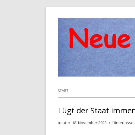
Springe
zum
Inhalt
Primäres
START
Menü
Lügt der Staat immer
Autor
Veröffentlicht
tutut
18. November 2023
Hinterlasse
am