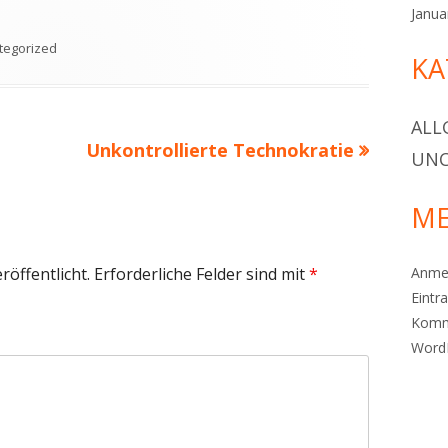
Janua
gorien
tegorized
KA
ALL
Nächster
Unkontrollierte Technokratie
UNC
Beitrag
ME
röffentlicht.
Erforderliche Felder sind mit
*
Anme
Eintr
Komm
Word