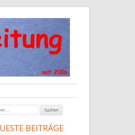
en
upt-
tenleiste
UESTE BEITRÄGE