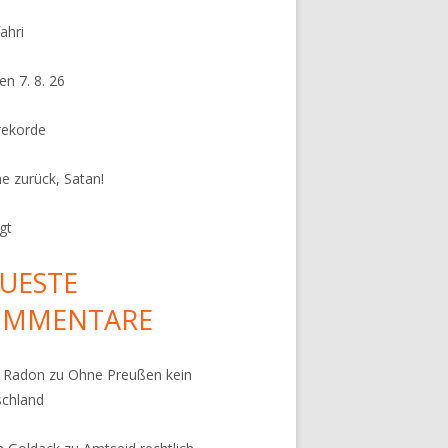
ahri
en 7. 8. 26
rekorde
e zurück, Satan!
gt
UESTE
OMMENTARE
k Radon
zu
Ohne Preußen kein
schland