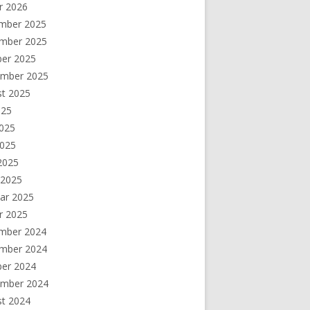
r 2026
mber 2025
mber 2025
ber 2025
ember 2025
st 2025
025
2025
2025
 2025
 2025
ar 2025
r 2025
mber 2024
mber 2024
ber 2024
ember 2024
st 2024