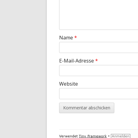
Name
*
E-Mail-Adresse
*
Website
Footer
Verwendet
Tiny Framework
•
Anmelden