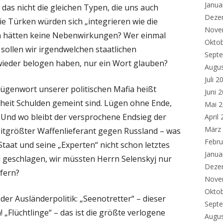
Janua
 das nicht die gleichen Typen, die uns auch
Deze
die Türken würden sich „integrieren wie die
Nove
n hätten keine Nebenwirkungen? Wer einmal
Okto
 sollen wir irgendwelchen staatlichen
Sept
 wieder belogen haben, nur ein Wort glauben?
Augu
Juli 2
Lügenwort unserer politischen Mafia heißt
Juni 
eit Schulden gemeint sind. Lügen ohne Ende,
Mai 
Und wo bleibt der versprochene Endsieg der
April
März
eitgrößter Waffenlieferant gegen Russland – was
Febru
taat und seine „Experten“ nicht schon letztes
Janua
ld geschlagen, wir müssten Herrn Selenskyj nur
Deze
efern?
Nove
Okto
der Ausländerpolitik: „Seenotretter“ – dieser
Sept
 „Flüchtlinge“ – das ist die größte verlogene
Augu