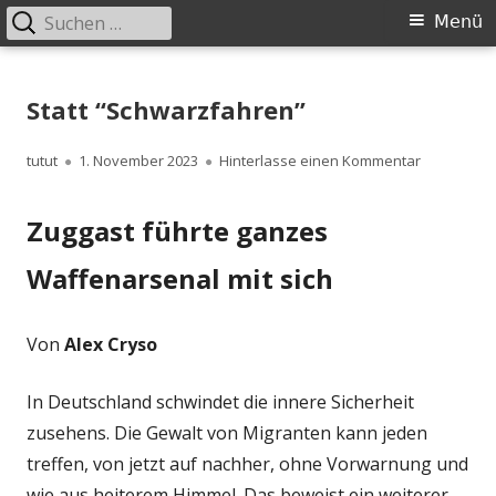
Suchen
Primäres
Menü
nach:
Menü
Springe
zum
Statt “Schwarzfahren”
Inhalt
Autor
Veröffentlicht
zu Statt “
tutut
1. November 2023
Hinterlasse einen Kommentar
am
Zuggast führte ganzes
Waffenarsenal mit sich
Von
Alex Cryso
In Deutschland schwindet die innere Sicherheit
zusehens. Die Gewalt von Migranten kann jeden
treffen, von jetzt auf nachher, ohne Vorwarnung und
wie aus heiterem Himmel. Das beweist ein weiterer