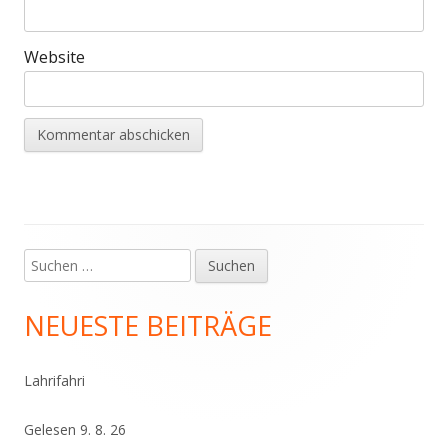
Website
Suchen
Haupt-
nach:
Seitenleiste
NEUESTE BEITRÄGE
Lahrifahri
Gelesen 9. 8. 26