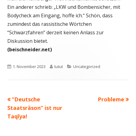
Ein anderer schrieb: „LKW und Bombensicher, mit
Bodycheck am Eingang, hoffe ich.“ Schön, dass
zumindest das rassistische Wörtchen
“Schwarzfahren” derzeit keinen Anlass zur
Diskussion bietet.
(beischneider.net)
Veröffentlicht
Autor
Kategorien
1. November 2023
tutut
Uncategorized
am
Vorheriger
Nächster
“Deutsche
Probleme
Beitragsnavigation
Beitrag:
Beitrag
Staatsräson” ist nur
Taqīya!