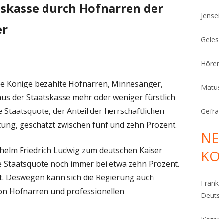
tskasse durch Hofnarren der
Jense
er
Geles
Höre
 die Könige bezahlte Hofnarren, Minnesänger,
Matu
aus der Staatskasse mehr oder weniger fürstlich
e Staatsquote, der Anteil der herrschaftlichen
Gefra
tung, geschätzt zwischen fünf und zehn Prozent.
NE
lhelm Friedrich Ludwig zum deutschen Kaiser
K
e Staatsquote noch immer bei etwa zehn Prozent.
nt. Deswegen kann sich die Regierung auch
Fran
on Hofnarren und professionellen
Deut