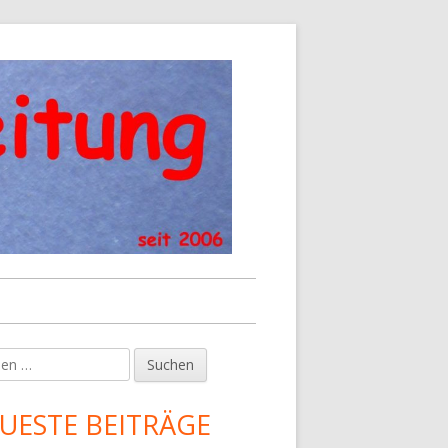
en
upt-
tenleiste
UESTE BEITRÄGE