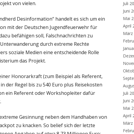
ojekt von vielen.
Juli 2
Juni 
andherd Desinformation“ handelt es sich um ein
Mai 
April
on mit der Deutschen Jugendfeuerwehr für
März
 dazu befähigen soll, Falschnachrichten zu
Febru
e Unterwanderung durch extreme Rechte
Janua
ers soziale Medien eine entscheidende Rolle
Deze
isterium das Projekt.
Nove
Okto
 einer Honorarkraft (zum Beispiel als Referent,
Sept
in der Regel bis zu 540 Euro plus Reisekosten
Augu
ion ein Referent oder Workshopleiter dafür
Juli 2
Juni 
.
Mai 
April
inksextreme Gesinnung neben dem Handhaben von
März
kpot zu knacken. So belief sich der letzte
Febru
igenen Angaben auf etwa 8,73 Millionen Euro;