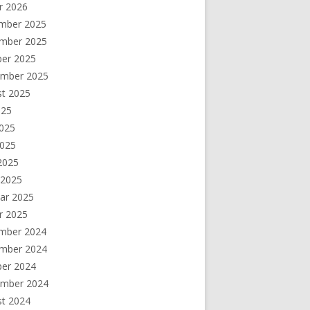
r 2026
mber 2025
mber 2025
ber 2025
ember 2025
st 2025
025
2025
2025
 2025
 2025
ar 2025
r 2025
mber 2024
mber 2024
ber 2024
ember 2024
st 2024