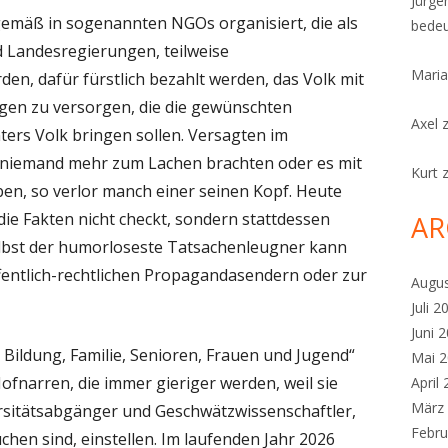
Jürge
gemäß in sogenannten NGOs organisiert, die als
bedeu
Landesregierungen, teilweise
Maria
en, dafür fürstlich bezahlt werden, das Volk mit
en zu versorgen, die die gewünschten
Axel
ters Volk bringen sollen. Versagten im
ie niemand mehr zum Lachen brachten oder es mit
Kurt
en, so verlor manch einer seinen Kopf. Heute
 die Fakten nicht checkt, sondern stattdessen
AR
elbst der humorloseste Tatsachenleugner kann
fentlich-rechtlichen Propagandasendern oder zur
Augu
Juli 2
Juni 
 Bildung, Familie, Senioren, Frauen und Jugend“
Mai 
fnarren, die immer gieriger werden, weil sie
April
März
rsitätsabgänger und Geschwätzwissenschaftler,
Febru
chen sind, einstellen. Im laufenden Jahr 2026