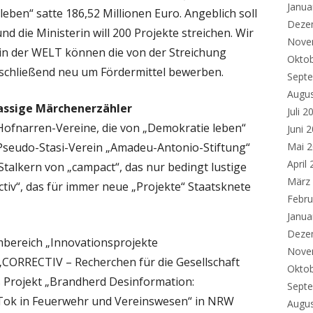
Janua
eben“ satte 186,52 Millionen Euro. Angeblich soll
Deze
d die Ministerin will 200 Projekte streichen. Wir
Nove
 in der WELT können die von der Streichung
Okto
nschließend neu um Fördermittel bewerben.
Sept
Augu
lassige Märchenerzähler
Juli 2
Hofnarren-Vereine, die von „Demokratie leben“
Juni 
 Pseudo-Stasi-Verein „Amadeu-Antonio-Stiftung“
Mai 
April
talkern von „campact“, das nur bedingt lustige
März
tiv“, das für immer neue „Projekte“ Staatsknete
Febru
Janua
Deze
mmbereich „Innovationsprojekte
Nove
„CORRECTIV – Recherchen für die Gesellschaft
Okto
 Projekt „Brandherd Desinformation:
Sept
ok in Feuerwehr und Vereinswesen“ in NRW
Augu