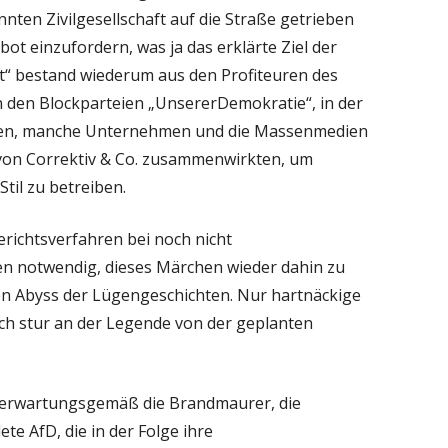
ten Zivilgesellschaft auf die Straße getrieben
ot einzufordern, was ja das erklärte Ziel der
aft“ bestand wiederum aus den Profiteuren des
in den Blockparteien „UnsererDemokratie“, in der
den, manche Unternehmen und die Massenmedien
 von Correktiv & Co. zusammenwirkten, um
til zu betreiben.
erichtsverfahren bei noch nicht
en notwendig, dieses Märchen wieder dahin zu
en Abyss der Lügengeschichten. Nur hartnäckige
ch stur an der Legende von der geplanten
un erwartungsgemäß die Brandmaurer, die
e AfD, die in der Folge ihre