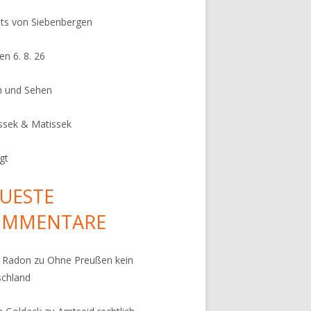
its von Siebenbergen
en 6. 8. 26
n und Sehen
ssek & Matissek
gt
UESTE
OMMENTARE
k Radon
zu
Ohne Preußen kein
schland