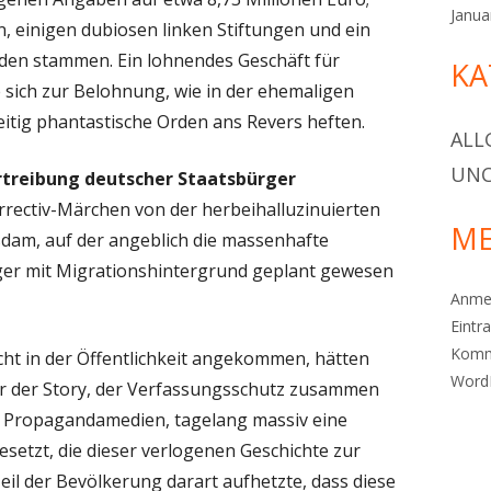
Janua
n, einigen dubiosen linken Stiftungen und ein
den stammen. Ein lohnendes Geschäft für
KA
e sich zur Belohnung, wie in der ehemaligen
itig phantastische Orden ans Revers heften.
ALL
UNC
treibung deutscher Staatsbürger
orrectiv-Märchen von der herbeihalluzinuierten
ME
dam, auf der angeblich die massenhafte
ger mit Migrationshintergrund geplant gewesen
Anme
Eintr
Komm
cht in der Öffentlichkeit angekommen, hätten
Word
er der Story, der Verfassungsschutz zusammen
 Propagandamedien, tagelang massiv eine
etzt, die dieser verlogenen Geschichte zur
eil der Bevölkerung darart aufhetzte, dass diese