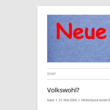
Springe
zum
Inhalt
Primäres
START
Menü
Volkswohl?
Autor
Veröffentlicht
tutut
21. Mai 2026
Hinterlasse einen
am