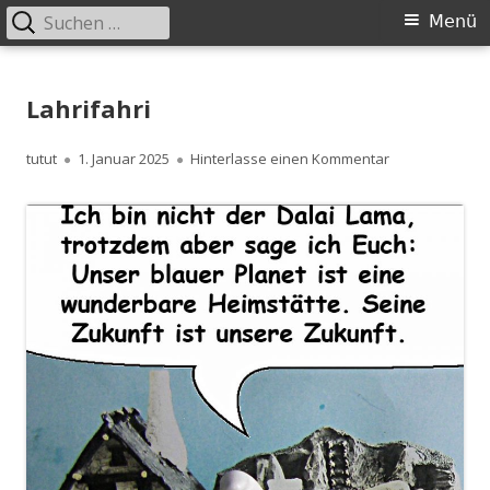
Suchen
Primäres
Menü
nach:
Menü
Springe
zum
Lahrifahri
Inhalt
Autor
Veröffentlicht
zu Lahrifahri
tutut
1. Januar 2025
Hinterlasse einen Kommentar
am