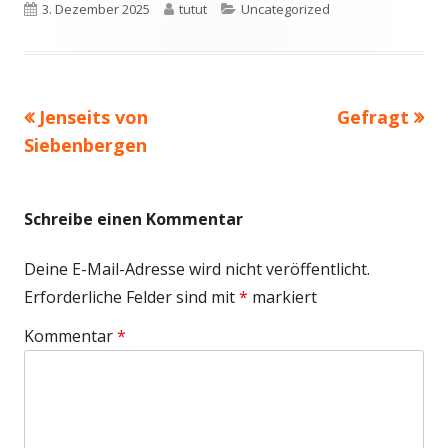
Veröffentlicht
Autor
Kategorien
3. Dezember 2025
tutut
Uncategorized
am
Vorheriger
Nächster
Jenseits von
Gefragt
Beitragsnavigation
Beitrag:
Beitrag
Siebenbergen
Schreibe einen Kommentar
Deine E-Mail-Adresse wird nicht veröffentlicht.
Erforderliche Felder sind mit
*
markiert
Kommentar
*