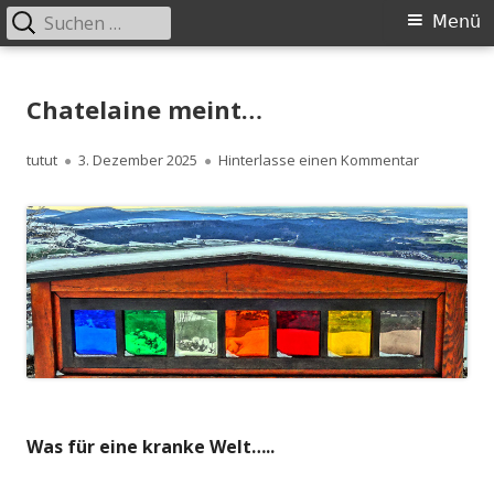
Suchen
Primäres
Menü
nach:
Menü
Springe
zum
Chatelaine meint…
Inhalt
Autor
Veröffentlicht
zu Chatela
tutut
3. Dezember 2025
Hinterlasse einen Kommentar
am
Was für eine kranke Welt…..