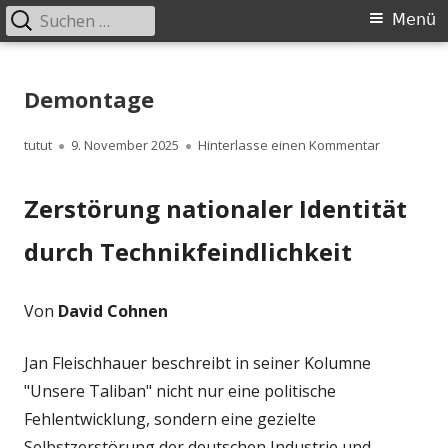
Suchen
Primäres
Menü
nach:
Menü
Springe
zum
Demontage
Inhalt
Autor
Veröffentlicht
zu Demont
tutut
9. November 2025
Hinterlasse einen Kommentar
am
Zerstörung nationaler Identität
durch Technikfeindlichkeit
Von
David Cohnen
Jan Fleischhauer beschreibt in seiner Kolumne
"Unsere Taliban" nicht nur eine politische
Fehlentwicklung, sondern eine gezielte
Selbstzerstörung der deutschen Industrie und