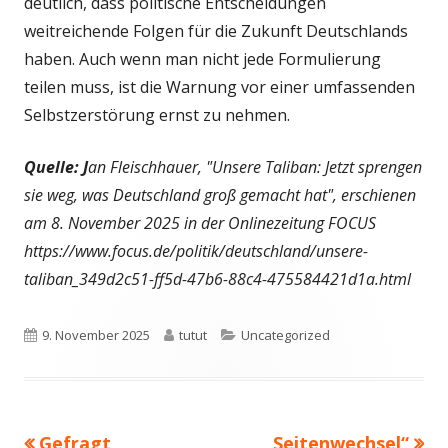
deutlich, dass politische Entscheidungen
weitreichende Folgen für die Zukunft Deutschlands
haben. Auch wenn man nicht jede Formulierung
teilen muss, ist die Warnung vor einer umfassenden
Selbstzerstörung ernst zu nehmen.
Quelle: J
an Fleischhauer, "Unsere Taliban: Jetzt sprengen
sie weg, was Deutschland groß gemacht hat", erschienen
am 8. November 2025 in der Onlinezeitung FOCUS
https://www.focus.de/politik/deutschland/unsere-
taliban_349d2c51-ff5d-47b6-88c4-475584421d1a.html
Veröffentlicht
Autor
Kategorien
9. November 2025
tutut
Uncategorized
am
Vorheriger
Nächster
Gefragt
„Seitenwechsel“