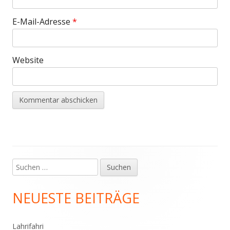
E-Mail-Adresse
*
Website
Suchen
Haupt-
nach:
Seitenleiste
NEUESTE BEITRÄGE
Lahrifahri