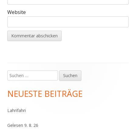
Website
Suchen
Haupt-
nach:
Seitenleiste
NEUESTE BEITRÄGE
Lahrifahri
Gelesen 9. 8. 26