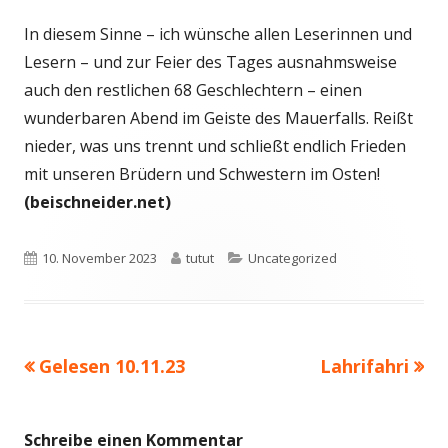
In diesem Sinne – ich wünsche allen Leserinnen und
Lesern – und zur Feier des Tages ausnahmsweise
auch den restlichen 68 Geschlechtern – einen
wunderbaren Abend im Geiste des Mauerfalls. Reißt
nieder, was uns trennt und schließt endlich Frieden
mit unseren Brüdern und Schwestern im Osten!
(beischneider.net)
Veröffentlicht
Autor
Kategorien
10. November 2023
tutut
Uncategorized
am
Vorheriger
Nächster
Gelesen 10.11.23
Lahrifahri
Beitragsnavigation
Beitrag:
Beitrag
Schreibe einen Kommentar