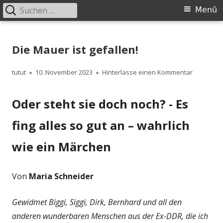
Suchen
Primäres
Menü
nach:
Menü
Springe
zum
Die Mauer ist gefallen!
Inhalt
Autor
Veröffentlicht
zu Die Mau
tutut
10. November 2023
Hinterlasse einen Kommentar
am
Oder steht sie doch noch? - Es
fing alles so gut an – wahrlich
wie ein Märchen
Von
Maria Schneider
Gewidmet Biggi, Siggi, Dirk, Bernhard und all den
anderen wunderbaren Menschen aus der Ex-DDR, die ich