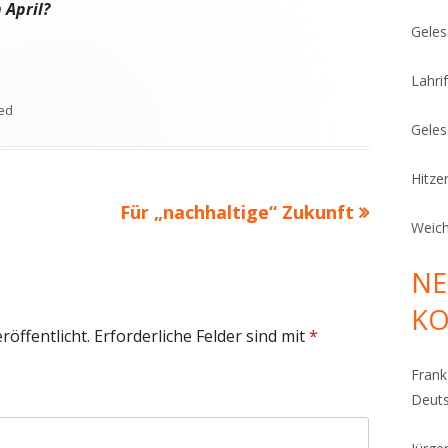
 April?
Geles
Lahrif
ed
Geles
Hitze
Nächster
Für „nachhaltige“ Zukunft
Weich
Beitrag
NE
K
röffentlicht.
Erforderliche Felder sind mit
*
Fran
Deut