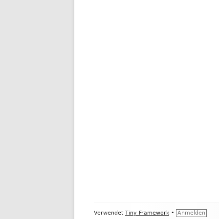
Footer
Verwendet
Tiny Framework
•
Anmelden