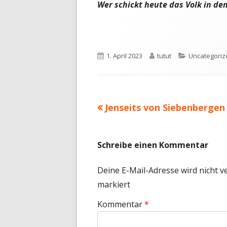
Wer schickt heute das Volk in den
Veröffentlicht
Autor
Kategorien
1. April 2023
tutut
Uncategoriz
am
Vorheriger
Jenseits von Siebenbergen
Beitragsnavigation
Beitrag:
Schreibe einen Kommentar
Deine E-Mail-Adresse wird nicht ve
markiert
Kommentar
*