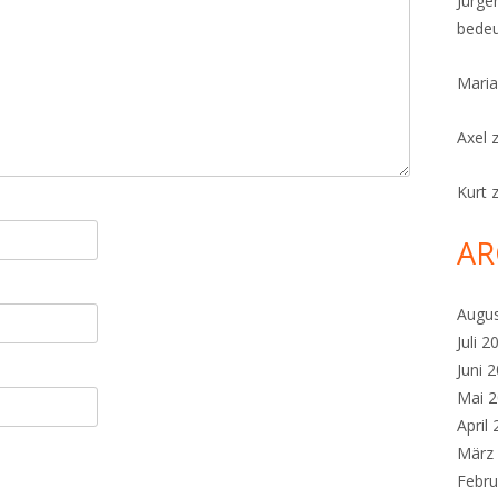
Jürge
bedeu
Maria
Axel
Kurt
AR
Augu
Juli 2
Juni 
Mai 
April
März
Febru