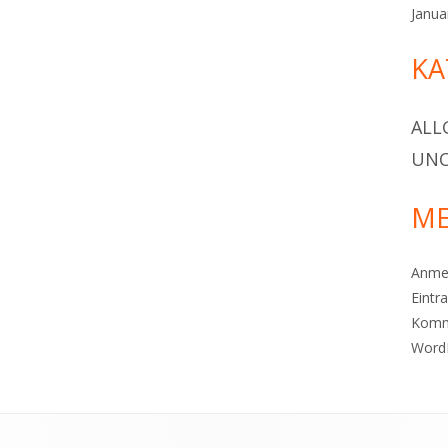
Janua
KA
ALL
UNC
ME
Anme
Eintr
Komm
Word