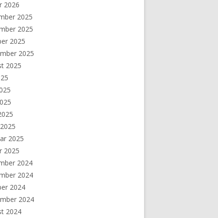
r 2026
mber 2025
mber 2025
ber 2025
ember 2025
st 2025
025
2025
2025
 2025
 2025
ar 2025
r 2025
mber 2024
mber 2024
ber 2024
ember 2024
st 2024