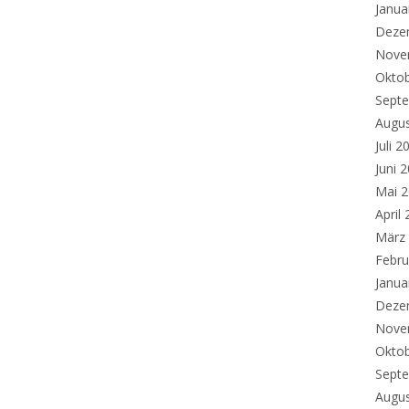
Janua
Deze
Nove
Okto
Sept
Augu
Juli 2
Juni 
Mai 
April
März
Febru
Janua
Deze
Nove
Okto
Sept
Augu