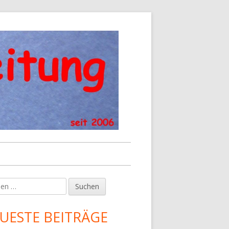
en
upt-
tenleiste
UESTE BEITRÄGE