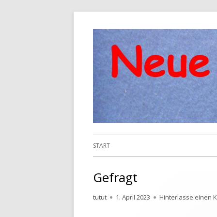
Springe
zum
Inhalt
Primäres
START
Menü
Gefragt
Autor
Veröffentlicht
tutut
1. April 2023
Hinterlasse einen
am