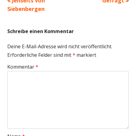
Vorheriger
Nächster
Jenseits von
Gefragt
Beitragsnavigation
Beitrag:
Beitrag
Siebenbergen
Schreibe einen Kommentar
Deine E-Mail-Adresse wird nicht veröffentlicht.
Erforderliche Felder sind mit
*
markiert
Kommentar
*