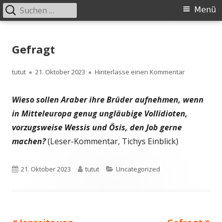
Suchen
Primäres
Menü
nach:
Menü
Springe
zum
Gefragt
Inhalt
Autor
Veröffentlicht
zu Gefragt
tutut
21. Oktober 2023
Hinterlasse einen Kommentar
am
Wieso sollen Araber ihre Brüder aufnehmen, wenn
in Mitteleuropa genug ungläubige Vollidioten,
vorzugsweise Wessis und Ösis, den Job gerne
machen?
(Leser-Kommentar, Tichys Einblick)
Veröffentlicht
Autor
Kategorien
21. Oktober 2023
tutut
Uncategorized
am