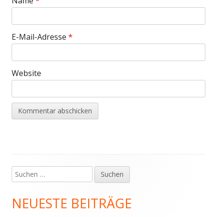
Name
*
E-Mail-Adresse
*
Website
Suchen
Haupt-
nach:
Seitenleiste
NEUESTE BEITRÄGE