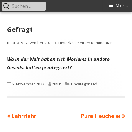
Suchen
Primäres
Menü
nach:
Menü
Springe
zum
Gefragt
Inhalt
Autor
Veröffentlicht
zu Gefragt
tutut
9. November 2023
Hinterlasse einen Kommentar
am
Wo in der Welt haben sich Moslems in andere
Gesellschaften je integriert?
Veröffentlicht
Autor
Kategorien
9. November 2023
tutut
Uncategorized
am
Vorheriger
Nächster
Lahrifahri
Pure Heuchelei
Beitragsnavigation
Beitrag:
Beitrag