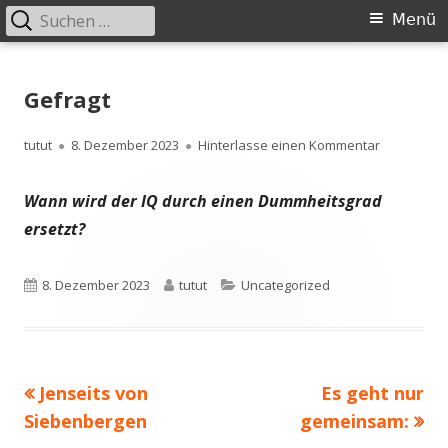
Suchen
Primäres
Menü
nach:
Menü
Springe
zum
Gefragt
Inhalt
Autor
Veröffentlicht
zu Gefragt
tutut
8. Dezember 2023
Hinterlasse einen Kommentar
am
Wann wird der IQ durch einen Dummheitsgrad
ersetzt?
Veröffentlicht
Autor
Kategorien
8. Dezember 2023
tutut
Uncategorized
am
Vorheriger
Nächster
Jenseits von
Es geht nur
Beitragsnavigation
Beitrag:
Beitrag
Siebenbergen
gemeinsam: