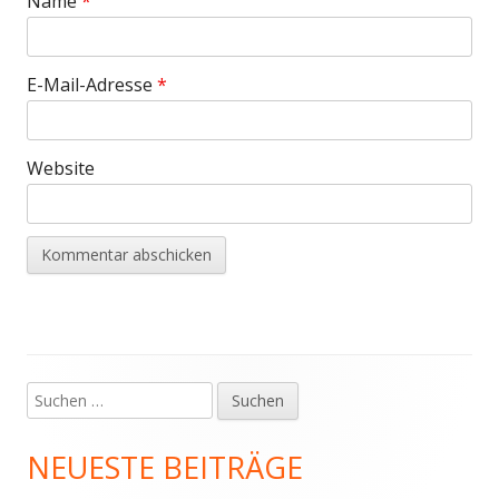
Name
*
E-Mail-Adresse
*
Website
Suchen
Haupt-
nach:
Seitenleiste
NEUESTE BEITRÄGE