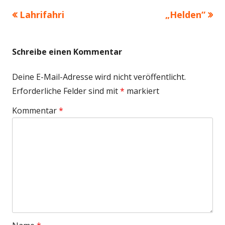
Vorheriger
Nächster
Lahrifahri
„Helden“
Beitragsnavigation
Beitrag:
Beitrag
Schreibe einen Kommentar
Deine E-Mail-Adresse wird nicht veröffentlicht.
Erforderliche Felder sind mit
*
markiert
Kommentar
*