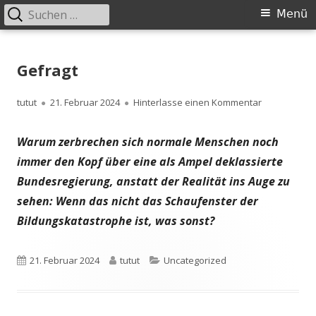
Suchen
Primäres
Menü
nach:
Menü
Springe
zum
Gefragt
Inhalt
Autor
Veröffentlicht
zu Gefragt
tutut
21. Februar 2024
Hinterlasse einen Kommentar
am
Warum zerbrechen sich normale Menschen noch
immer den Kopf über eine als Ampel deklassierte
Bundesregierung, anstatt der Realität ins Auge zu
sehen: Wenn das nicht das Schaufenster der
Bildungskatastrophe ist, was sonst?
Veröffentlicht
Autor
Kategorien
21. Februar 2024
tutut
Uncategorized
am