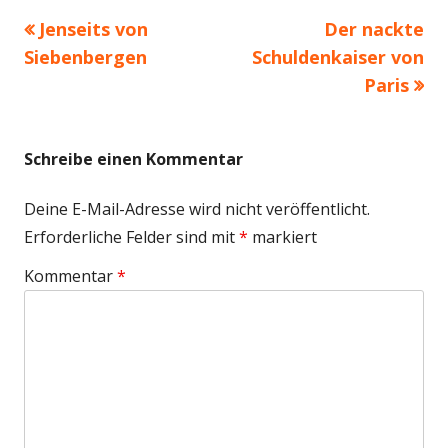
Vorheriger
Nächster
Jenseits von
Der nackte
Beitragsnavigation
Beitrag:
Beitrag
Siebenbergen
Schuldenkaiser von
Paris
Schreibe einen Kommentar
Deine E-Mail-Adresse wird nicht veröffentlicht.
Erforderliche Felder sind mit
*
markiert
Kommentar
*