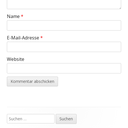
Name
*
E-Mail-Adresse
*
Website
Suchen
Haupt-
nach: