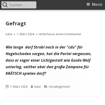
Suchen
Primäres
Menü
nach:
Menü
Springe
zum
Gefragt
Inhalt
Autor
Veröffentlicht
zu Gefragt
tutut
1. März 2024
Hinterlasse einen Kommentar
am
Wie lange darf Strobl noch in der "cdu" für
Hagelschaden sorgen, hat die Partei vergessen,
dass er sogar einer Lichtgestalt wie Guido Wolf
unterlag, seither aber den große Zampano für
KRÄTSCH spielen darf?
Veröffentlicht
Autor
Kategorien
1. März 2024
tutut
Uncategorized
am