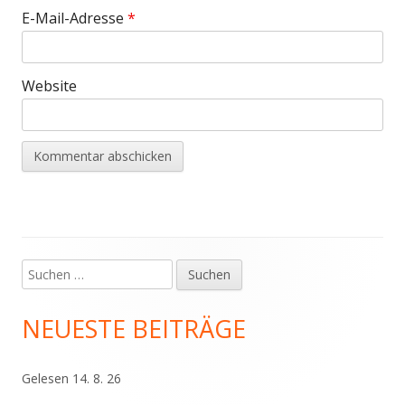
E-Mail-Adresse
*
Website
Suchen
Haupt-
nach:
Seitenleiste
NEUESTE BEITRÄGE
Gelesen 14. 8. 26