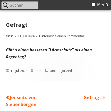
Suchen
Primäres
Menü
nach:
Menü
Springe
zum
Gefragt
Inhalt
Autor
Veröffentlicht
zu Gefragt
tutut
11. Juli 2024
Hinterlasse einen Kommentar
am
Gibt's einen besseren "Lärmschutz" als einen
Regentag?
Veröffentlicht
Autor
Kategorien
11. Juli 2024
tutut
Uncategorized
am
Vorheriger
Nächster
Jenseits von
Gefragt
Beitragsnavigation
Beitrag:
Beitrag
Siebenbergen