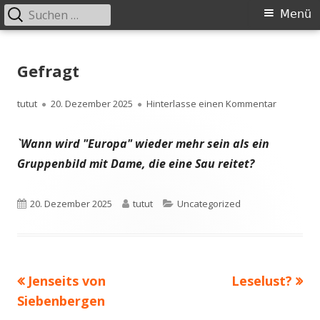
Suchen
Primäres
Menü
nach:
Menü
Springe
zum
Gefragt
Inhalt
Autor
Veröffentlicht
zu Gefrag
tutut
20. Dezember 2025
Hinterlasse einen Kommentar
am
`Wann wird "Europa" wieder mehr sein als ein
Gruppenbild mit Dame, die eine Sau reitet?
Veröffentlicht
Autor
Kategorien
20. Dezember 2025
tutut
Uncategorized
am
Vorheriger
Nächster
Jenseits von
Leselust?
Beitragsnavigation
Beitrag:
Beitrag
Siebenbergen