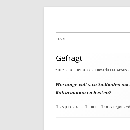
Springe
zum
Inhalt
Primäres
START
Menü
Gefragt
Autor
Veröffentlicht
tutut
26. Juni 2023
Hinterlasse einen
am
Wie lange will sich Südbaden no
Kulturbanausen leisten?
Veröffentlicht
Autor
Kategorien
26. Juni 2023
tutut
Uncategorize
am