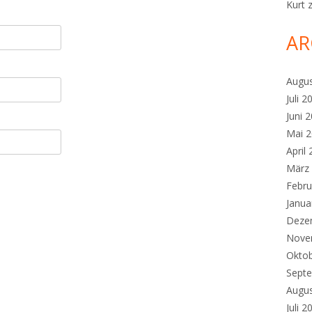
Kurt
AR
Augu
Juli 2
Juni 
Mai 
April
März
Febru
Janua
Deze
Nove
Okto
Sept
Augu
Juli 2