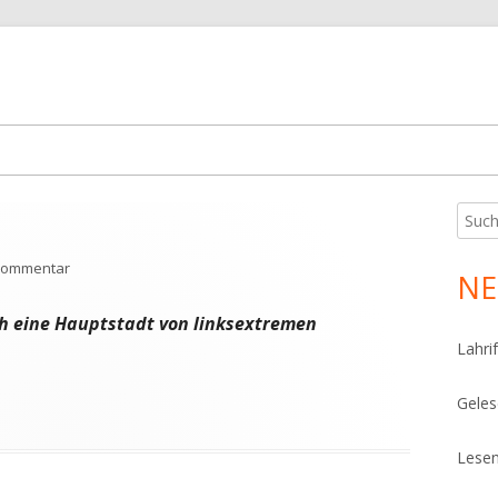
Such
Ha
nach:
Sei
zu Gefragt
 Kommentar
NE
ch eine Hauptstadt von linksextremen
Lahrif
Geles
d
Lesen