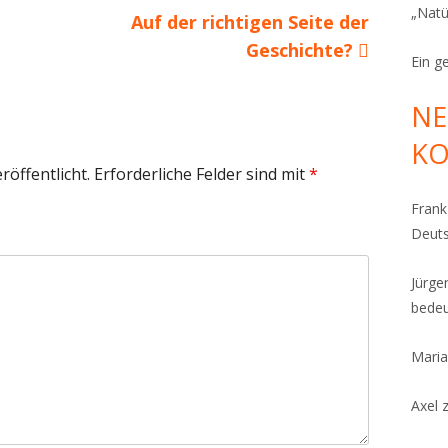
„Natü
Nächster
Auf der richtigen Seite der
Beitrag
Geschichte?
Ein g
NE
K
röffentlicht.
Erforderliche Felder sind mit
*
Fran
Deut
Jürge
bedeu
Maria
Axel