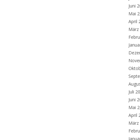
Juni 
Mai 
April
März
Febru
Janua
Deze
Nove
Okto
Sept
Augu
Juli 2
Juni 
Mai 
April
März
Febru
Janua