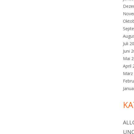
Deze
Nove
Okto
Sept
Augu
Juli 2
Juni 
Mai 
April
März
Febru
Janua
KA
ALL
UNC