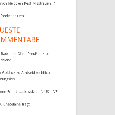
rlich bleibt ein Rest Misstrauen…“
efährlicher Deal
UESTE
OMMENTARE
k Radon
zu
Ohne Preußen kein
schland
n Goldack
zu
Amtseid rechtlich
tungslos
nne Erhart-sadlowski
zu
NIUS-LIVE
zu
Chatelaine fragt…