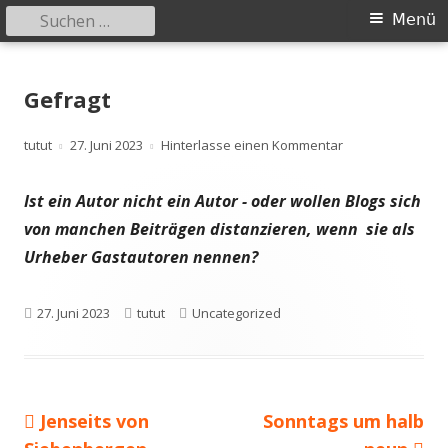
Suchen
Primäres
Menü
nach:
Menü
Springe
zum
Gefragt
Inhalt
Autor
Veröffentlicht
zu Gefragt
tutut
27. Juni 2023
Hinterlasse einen Kommentar
am
Ist ein Autor nicht ein Autor - oder wollen Blogs sich
von manchen Beiträgen distanzieren, wenn sie als
Urheber Gastautoren nennen?
Veröffentlicht
Autor
Kategorien
27. Juni 2023
tutut
Uncategorized
am
Vorheriger
Nächster
Jenseits von
Sonntags um halb
Beitragsnavigation