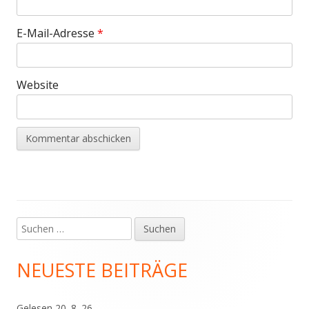
E-Mail-Adresse
*
Website
Suchen
Haupt-
nach:
Seitenleiste
NEUESTE BEITRÄGE
Gelesen 20. 8. 26