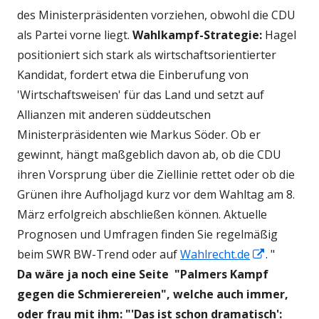
des Ministerpräsidenten vorziehen, obwohl die CDU
als Partei vorne liegt.
Wahlkampf-Strategie:
Hagel
positioniert sich stark als wirtschaftsorientierter
Kandidat, fordert etwa die Einberufung von
'Wirtschaftsweisen' für das Land und setzt auf
Allianzen mit anderen süddeutschen
Ministerpräsidenten wie Markus Söder.
Ob er
gewinnt, hängt maßgeblich davon ab, ob die CDU
ihren Vorsprung über die Ziellinie rettet oder ob die
Grünen ihre Aufholjagd kurz vor dem Wahltag am 8.
März erfolgreich abschließen können. Aktuelle
Prognosen und Umfragen finden Sie regelmäßig
In
beim
SWR BW-Trend
oder auf
Wahlrecht.de
.
"
neuem
Da wäre ja noch eine Seite "Palmers Kampf
Fenster
gegen die Schmierereien", welche auch immer,
öffnen
oder frau mit ihm: "'Das ist schon dramatisch':