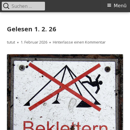
Suchen
Primäres
Menü
nach:
Menü
Springe
zum
Gelesen 1. 2. 26
Inhalt
Autor
Veröffentlicht
zu Gelesen 1. 
tutut
1. Februar 2026
Hinterlasse einen Kommentar
am