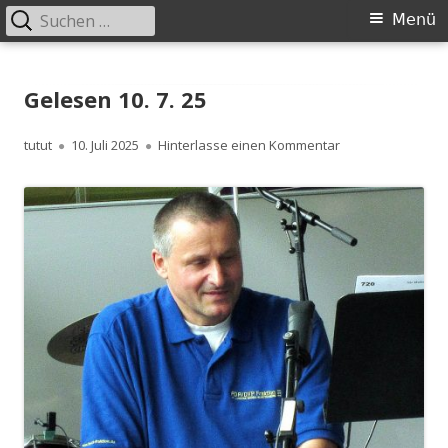
Suchen
Primäres
Menü
nach:
Menü
Springe
zum
Gelesen 10. 7. 25
Inhalt
Autor
Veröffentlicht
zu Gelesen 10. 7. 
tutut
10. Juli 2025
Hinterlasse einen Kommentar
am