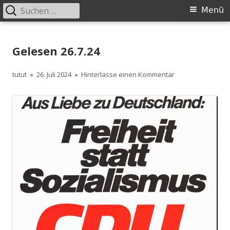
Suchen
Primäres
Menü
nach:
Menü
Springe
zum
Gelesen 26.7.24
Inhalt
Autor
Veröffentlicht
zu Gelesen 26.7.2
tutut
26. Juli 2024
Hinterlasse einen Kommentar
am