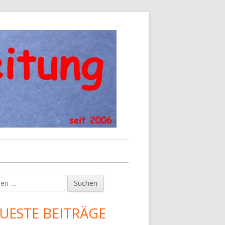
en
upt-
tenleiste
UESTE BEITRÄGE