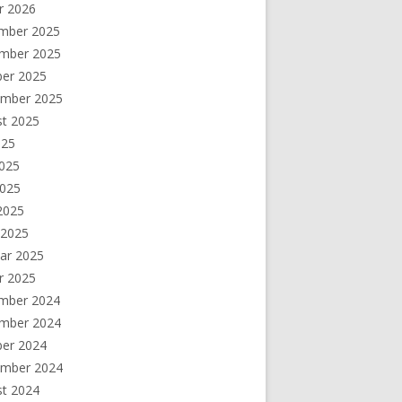
r 2026
mber 2025
mber 2025
ber 2025
ember 2025
st 2025
025
2025
2025
 2025
 2025
ar 2025
r 2025
mber 2024
mber 2024
ber 2024
ember 2024
st 2024