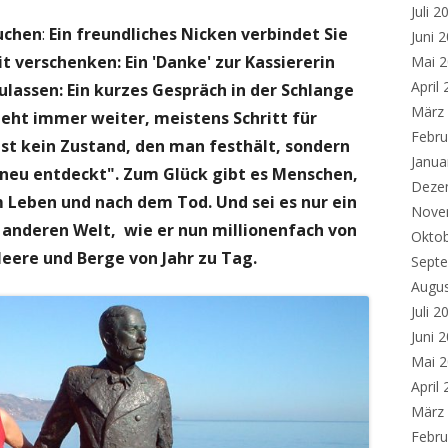
Juli 2
uchen
:
Ein freundliches Nicken verbindet Sie
Juni 
it verschenken
: Ein 'Danke' zur Kassiererin
Mai 
April
zulassen
: Ein kurzes Gespräch in der Schlange
März
eht immer weiter, meistens Schritt für
Febru
 ist kein Zustand, den man festhält, sondern
Janua
h neu entdeckt". Zum Glück gibt es Menschen,
Deze
m Leben und nach dem Tod. Und sei es nur ein
Nove
 anderen Welt, wie er nun millionenfach von
Okto
eere und Berge von Jahr zu Tag.
Sept
Augu
Juli 2
Juni 
Mai 
April
März
Febru