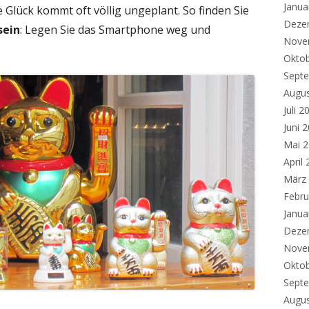
Janua
e Glück kommt oft völlig ungeplant.
So finden Sie
Deze
sein
: Legen Sie das Smartphone weg und
Nove
Okto
Sept
Augu
Juli 2
Juni 
Mai 
April
März
Febru
Janua
Deze
Nove
Okto
Sept
Augu