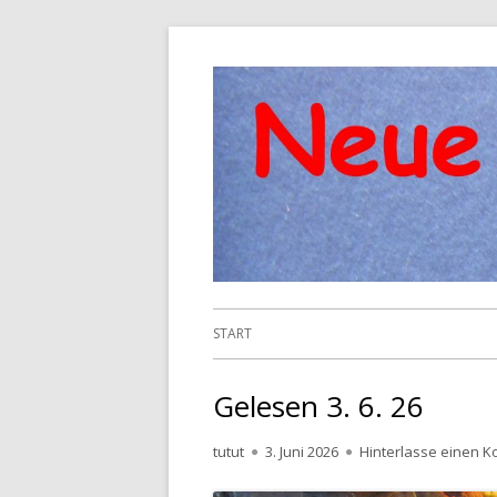
Springe
zum
Inhalt
Primäres
START
Menü
Gelesen 3. 6. 26
Autor
Veröffentlicht
tutut
3. Juni 2026
Hinterlasse einen 
am