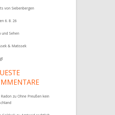
its von Siebenbergen
en 6. 8. 26
n und Sehen
ssek & Matissek
gt
UESTE
OMMENTARE
k Radon
zu
Ohne Preußen kein
schland