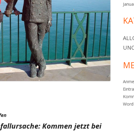
Janua
KA
ALL
UNC
ME
Anme
Eintr
Komm
Word
fen
allursache: Kommen jetzt bei