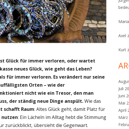
Jürge
bedeu
Maria
Axel
Kurt
st Glück für immer verloren, oder wartet
AR
kasse neues Glück, wie geht das Leben?
als für immer verloren. Es verändert nur seine
Augu
uffälligsten Orten – wie der
Juli 2
ktioniert nicht wie ein Tresor, den man
Juni 
luss, der ständig neue Dinge anspült.
Wie das
Mai 
st schafft Raum
: Altes Glück geht, damit Platz für
April
 nutzen
: Ein Lächeln im Alltag hebt die Stimmung
März
Febru
ur zurückblickt, übersieht die Gegenwart.