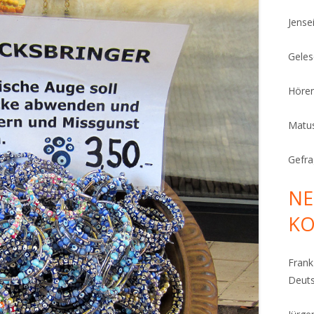
Jense
Geles
Höre
Matu
Gefra
NE
K
Fran
Deut