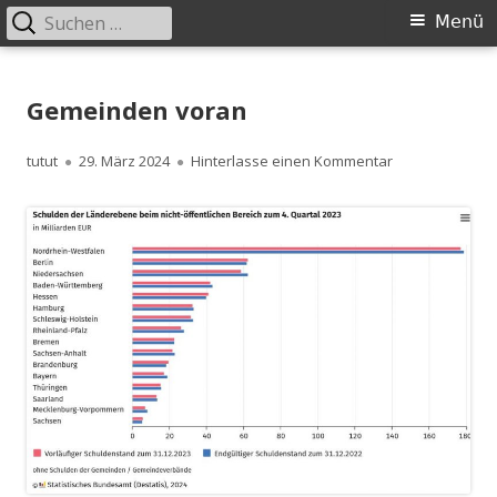
Suchen
Primäres
Menü
nach:
Menü
Springe
zum
Gemeinden voran
Inhalt
Autor
Veröffentlicht
zu Gemeinden 
tutut
29. März 2024
Hinterlasse einen Kommentar
am