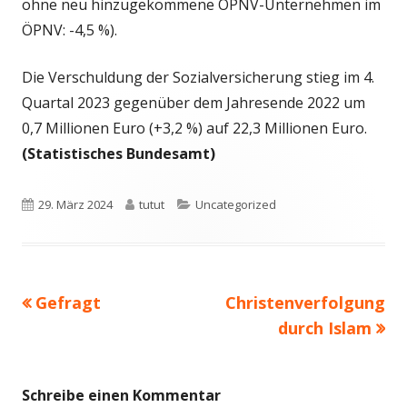
ohne neu hinzugekommene ÖPNV-Unternehmen im
ÖPNV: -4,5 %).
Die Verschuldung der Sozialversicherung stieg im 4.
Quartal 2023 gegenüber dem Jahresende 2022 um
0,7 Millionen Euro (+3,2 %) auf 22,3 Millionen Euro.
(Statistisches Bundesamt)
Veröffentlicht
Autor
Kategorien
29. März 2024
tutut
Uncategorized
am
Vorheriger
Nächster
Gefragt
Christenverfolgung
Beitragsnavigation
Beitrag:
Beitrag
durch Islam
Schreibe einen Kommentar