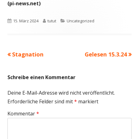
(pi-news.net)
Veröffentlicht
Autor
Kategorien
15. März 2024
tutut
Uncategorized
am
Vorheriger
Nächster
Stagnation
Gelesen 15.3.24
Beitragsnavigation
Beitrag:
Beitrag
Schreibe einen Kommentar
Deine E-Mail-Adresse wird nicht veröffentlicht.
Erforderliche Felder sind mit
*
markiert
Kommentar
*