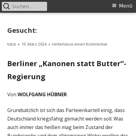
Suchen
Primäres
Menü
nach:
Menü
Springe
zum
Gesucht:
Inhalt
Autor
Veröffentlicht
zu Gesucht:
tutut
15. März 2024
Hinterlasse einen Kommentar
am
Berliner „Kanonen statt Butter“-
Regierung
Von
WOLFGANG HÜBNER
Grundsätzlich ist sich das Parteienkartell einig, dass
Deutschland kriegsfähig gemacht werden soll. Was
auch immer das heißen mag beim Zustand der
Bundeswehr und dem allgemeinen Wehrunwillen der