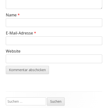
Name
*
E-Mail-Adresse
*
Website
Suchen
Haupt-
nach: