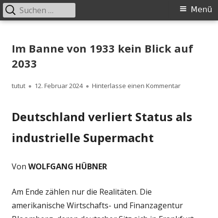
Suchen
Primäres
Menü
nach:
Menü
Springe
zum
Im Banne von 1933 kein Blick auf
Inhalt
2033
Autor
Veröffentlicht
zu Im Banne 
tutut
12. Februar 2024
Hinterlasse einen Kommentar
am
Deutschland verliert Status als
industrielle Supermacht
Von
WOLFGANG HÜBNER
Am Ende zählen nur die Realitäten. Die
amerikanische Wirtschafts- und Finanzagentur