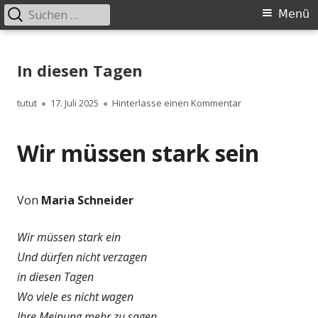
Suchen
Primäres
Menü
nach:
Menü
Springe
zum
In diesen Tagen
Inhalt
Autor
Veröffentlicht
zu In diesen Tage
tutut
17. Juli 2025
Hinterlasse einen Kommentar
am
Wir müssen stark sein
Von
Maria Schneider
Wir müssen stark ein
Und dürfen nicht verzagen
in diesen Tagen
Wo viele es nicht wagen
Ihre Meinung mehr zu sagen.