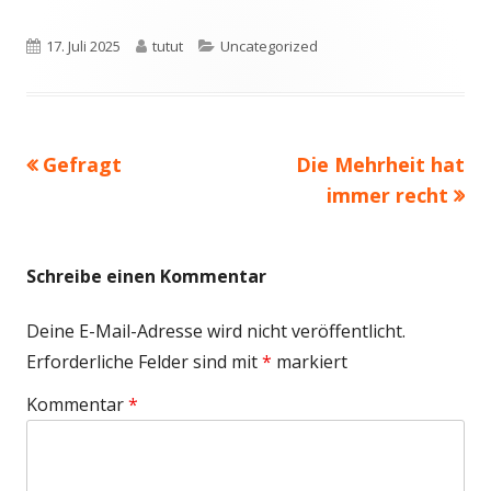
Veröffentlicht
Autor
Kategorien
17. Juli 2025
tutut
Uncategorized
am
Vorheriger
Nächster
Gefragt
Die Mehrheit hat
Beitragsnavigation
Beitrag:
Beitrag
immer recht
Schreibe einen Kommentar
Deine E-Mail-Adresse wird nicht veröffentlicht.
Erforderliche Felder sind mit
*
markiert
Kommentar
*