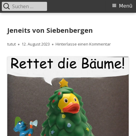
Suchen
Primäres
Menü
nach:
Menü
Springe
zum
Jeneits von Siebenbergen
Inhalt
Autor
Veröffentlicht
zu Jeneits v
tutut
12. August 2023
Hinterlasse einen Kommentar
am