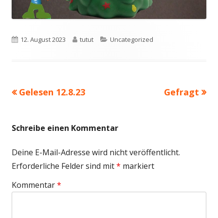
Veröffentlicht
Autor
Kategorien
12. August 2023
tutut
Uncategorized
am
Vorheriger
Nächster
Gelesen 12.8.23
Gefragt
Beitragsnavigation
Beitrag:
Beitrag
Schreibe einen Kommentar
Deine E-Mail-Adresse wird nicht veröffentlicht.
Erforderliche Felder sind mit
*
markiert
Kommentar
*