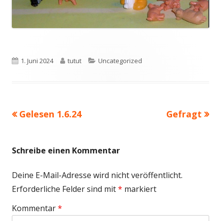
Veröffentlicht
Autor
Kategorien
1. Juni 2024
tutut
Uncategorized
am
Vorheriger
Nächster
Gelesen 1.6.24
Gefragt
Beitragsnavigation
Beitrag:
Beitrag
Schreibe einen Kommentar
Deine E-Mail-Adresse wird nicht veröffentlicht.
Erforderliche Felder sind mit
*
markiert
Kommentar
*