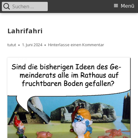
Suchen
Primäres
Menü
nach:
Menü
Springe
zum
Lahrifahri
Inhalt
Autor
Veröffentlicht
zu Lahrifahri
tutut
1. Juni 2024
Hinterlasse einen Kommentar
am