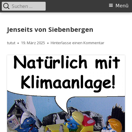
Suchen
Primäres
Menü
nach:
Menü
Springe
zum
Jenseits von Siebenbergen
Inhalt
Autor
Veröffentlicht
zu Jenseits vo
tutut
19. März 2025
Hinterlasse einen Kommentar
am