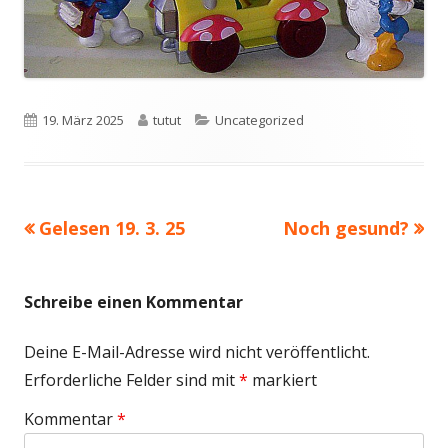
Veröffentlicht
Autor
Kategorien
19. März 2025
tutut
Uncategorized
am
Vorheriger
Nächster
Gelesen 19. 3. 25
Noch gesund?
Beitragsnavigation
Beitrag:
Beitrag
Schreibe einen Kommentar
Deine E-Mail-Adresse wird nicht veröffentlicht.
Erforderliche Felder sind mit
*
markiert
Kommentar
*