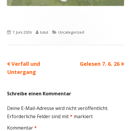
Veröffentlicht
Autor
Kategorien
7. Juni 2026
tutut
Uncategorized
am
Vorheriger
Nächster
Verfall und
Gelesen 7. 6. 26
Beitragsnavigation
Beitrag:
Beitrag
Untergang
Schreibe einen Kommentar
Deine E-Mail-Adresse wird nicht veröffentlicht.
Erforderliche Felder sind mit
*
markiert
Kommentar
*