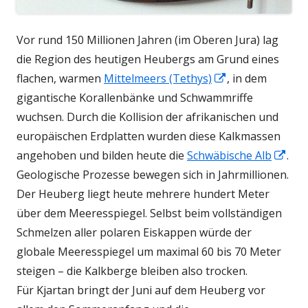
Vor rund 150 Millionen Jahren (im Oberen Jura) lag
die Region des heutigen Heubergs am Grund eines
In
flachen, warmen
Mittelmeers (Tethys)
, in dem
neuem
gigantische Korallenbänke und Schwammriffe
Fenster
wuchsen.
Durch die Kollision der afrikanischen und
öffnen
europäischen Erdplatten wurden diese Kalkmassen
In
angehoben und bilden heute die
Schwäbische Alb
.
neu
Geologische Prozesse bewegen sich in Jahrmillionen.
Fen
Der Heuberg liegt heute mehrere hundert Meter
öff
über dem Meeresspiegel. Selbst beim vollständigen
Schmelzen aller polaren Eiskappen würde der
globale Meeresspiegel um maximal 60 bis 70 Meter
steigen – die Kalkberge bleiben also trocken.
Für Kjartan bringt der Juni auf dem Heuberg vor