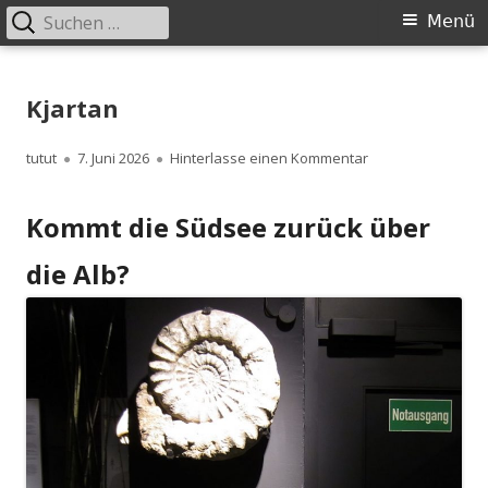
Suchen
Primäres
Menü
nach:
Menü
Springe
zum
Kjartan
Inhalt
Autor
Veröffentlicht
zu Kjartan
tutut
7. Juni 2026
Hinterlasse einen Kommentar
am
Kommt die Südsee zurück über
die Alb?