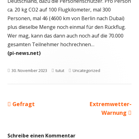
Deutschland, dazu die Personenschützer. Pro Person
ca. 20 kg CO2 auf 100 Flugkilometer, mal 300
Personen, mal 46 (4600 km von Berlin nach Dubai)
plus dieselbe Menge noch einmal für den Rückflug.
Wer mag, kann das dann auch noch auf die 70.000
gesamten Teilnehmer hochrechnen…
(pi-news.net)
Veröffentlicht
Autor
Kategorien
30. November 2023
tutut
Uncategorized
am
Vorheriger
Nächster
Gefragt
Extremwetter-
Beitragsnavigation
Beitrag:
Beitrag
Warnung
Schreibe einen Kommentar