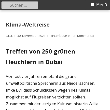
Suchen
Primäres
Menü
nach:
Menü
Springe
zum
Klima-Weltreise
Inhalt
Autor
Veröffentlicht
zu Klima-W
tutut
30. November 2023
Hinterlasse einen Kommentar
am
Treffen von 250 grünen
Heuchlern in Dubai
Vor fast vier Jahren empfahl die grüne
umweltpolitische Sprecherin aus Niedersachsen,
Imke Byl, dass Schulklassen wegen des Klimas
möglichst auf Flugreisen verzichten sollten.
Zusammen mit der jetzigen Kultusministerin Willie