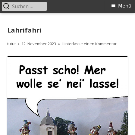
Suchen
Primäres
Menü
nach:
Menü
Springe
zum
Lahrifahri
Inhalt
Autor
Veröffentlicht
zu Lahrifa
tutut
12. November 2023
Hinterlasse einen Kommentar
am