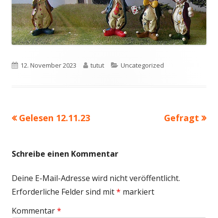
Veröffentlicht
Autor
Kategorien
12. November 2023
tutut
Uncategorized
am
Vorheriger
Nächster
Gelesen 12.11.23
Gefragt
Beitragsnavigation
Beitrag:
Beitrag
Schreibe einen Kommentar
Deine E-Mail-Adresse wird nicht veröffentlicht.
Erforderliche Felder sind mit
*
markiert
Kommentar
*