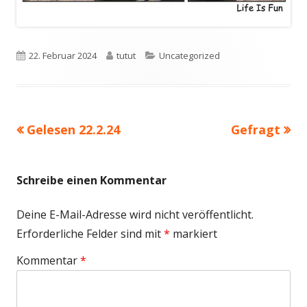
Veröffentlicht
Autor
Kategorien
22. Februar 2024
tutut
Uncategorized
am
Vorheriger
Nächster
Gelesen 22.2.24
Gefragt
Beitragsnavigation
Beitrag:
Beitrag
Schreibe einen Kommentar
Deine E-Mail-Adresse wird nicht veröffentlicht.
Erforderliche Felder sind mit
*
markiert
Kommentar
*