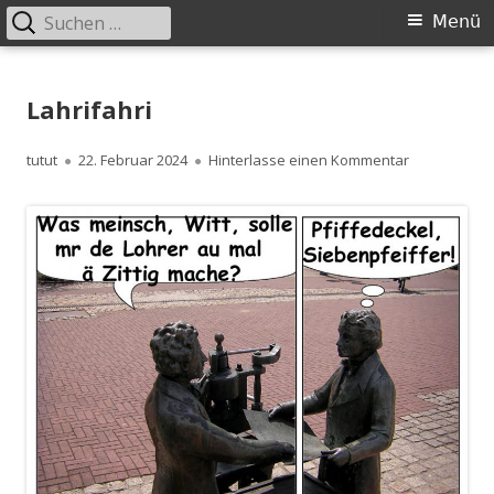
Suchen
Primäres
Menü
nach:
Menü
Springe
zum
Lahrifahri
Inhalt
Autor
Veröffentlicht
zu Lahrifahri
tutut
22. Februar 2024
Hinterlasse einen Kommentar
am