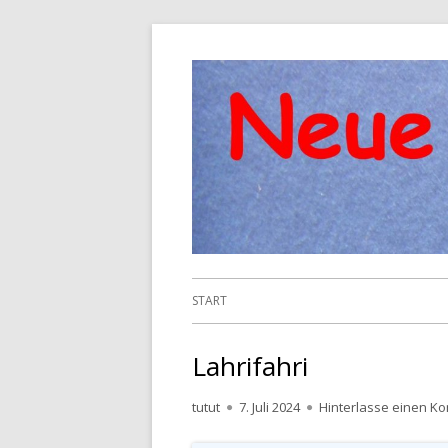
Springe
zum
Inhalt
Primäres
START
Menü
Lahrifahri
Autor
Veröffentlicht
tutut
7. Juli 2024
Hinterlasse einen K
am