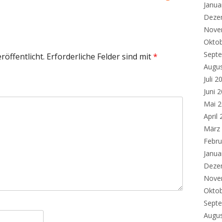
Janua
Beitrag
Deze
Nove
Okto
Sept
röffentlicht.
Erforderliche Felder sind mit
*
Augu
Juli 2
Juni 
Mai 
April
März
Febru
Janua
Deze
Nove
Okto
Sept
Augu