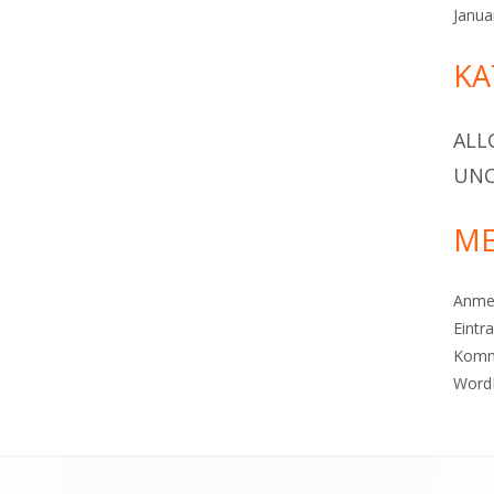
Janua
KA
ALL
UNC
ME
Anme
Eintr
Komm
Word