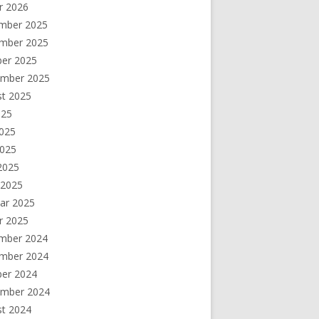
r 2026
mber 2025
mber 2025
ber 2025
ember 2025
st 2025
025
2025
2025
 2025
 2025
ar 2025
r 2025
mber 2024
mber 2024
ber 2024
ember 2024
st 2024