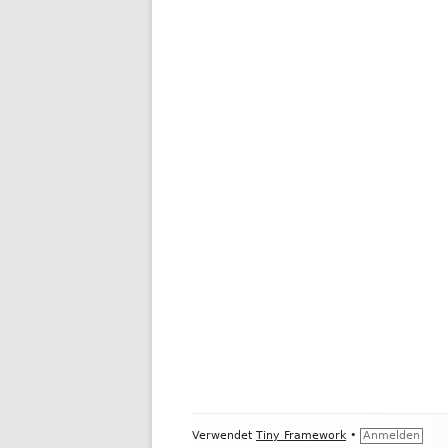
Footer
Verwendet
Tiny Framework
•
Anmelden