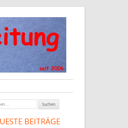
en
upt-
tenleiste
UESTE BEITRÄGE