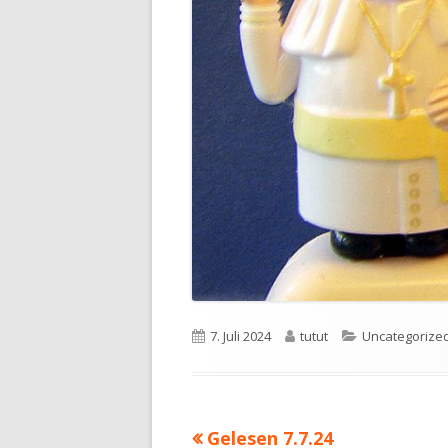
Veröffentlicht
Autor
Kategorien
7. Juli 2024
tutut
Uncategorize
am
Vorheriger
Gelesen 7.7.24
Beitragsnavigation