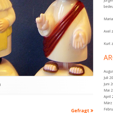
Jürge
bedeu
Maria
Axel
Kurt
AR
Augu
Juli 2
Juni 
d
Mai 
April
März
Febru
Nächster
Gefragt