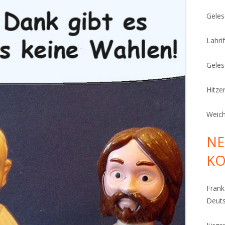
Geles
Lahrif
Geles
Hitze
Weich
NE
K
Fran
Deut