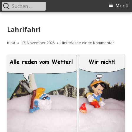
Suchen
Primäres
Menü
nach:
Menü
Springe
zum
Lahrifahri
Inhalt
Autor
Veröffentlicht
zu Lahrifa
tutut
17. November 2025
Hinterlasse einen Kommentar
am