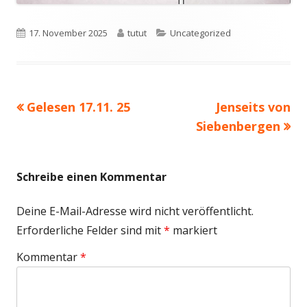
Veröffentlicht
Autor
Kategorien
17. November 2025
tutut
Uncategorized
am
Vorheriger
Nächster
Gelesen 17.11. 25
Jenseits von
Beitragsnavigation
Beitrag:
Beitrag
Siebenbergen
Schreibe einen Kommentar
Deine E-Mail-Adresse wird nicht veröffentlicht.
Erforderliche Felder sind mit
*
markiert
Kommentar
*