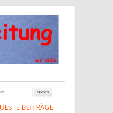
en
upt-
tenleiste
UESTE BEITRÄGE