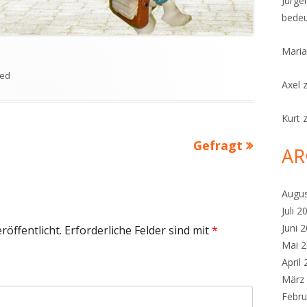
Jürge
bedeu
Maria
zed
Axel
Kurt
Nächster
Gefragt
AR
Beitrag
Augu
Juli 2
Juni 
röffentlicht.
Erforderliche Felder sind mit
*
Mai 
April
März
Febru