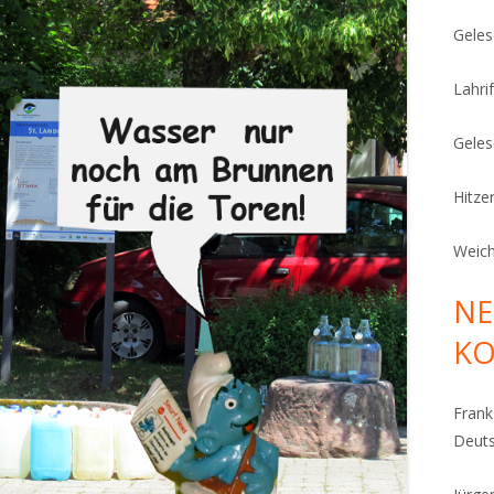
Geles
Lahrif
Geles
Hitze
Weich
NE
K
Fran
Deut