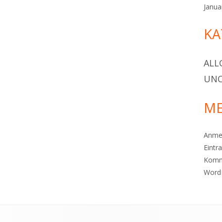
Janua
KA
ALL
UNC
ME
Anme
Eintr
Komm
Word