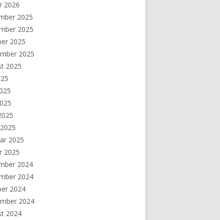
r 2026
mber 2025
mber 2025
ber 2025
ember 2025
st 2025
025
2025
2025
 2025
 2025
ar 2025
r 2025
mber 2024
mber 2024
ber 2024
ember 2024
st 2024