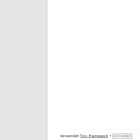
Footer
Verwendet
Tiny Framework
•
Anmelden