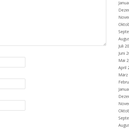
Janua
Deze
Nove
Okto
Sept
Augu
Juli 2
Juni 
Mai 
April
März
Febru
Janua
Deze
Nove
Okto
Sept
Augu