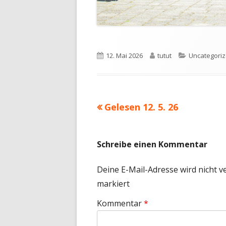
Veröffentlicht
Autor
Kategorien
12. Mai 2026
tutut
Uncategori
am
Vorheriger
Gelesen 12. 5. 26
Beitragsnavigation
Beitrag:
Schreibe einen Kommentar
Deine E-Mail-Adresse wird nicht ve
markiert
Kommentar
*