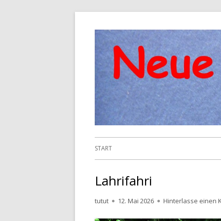
Springe
zum
Inhalt
Primäres
START
Menü
Lahrifahri
Autor
Veröffentlicht
tutut
12. Mai 2026
Hinterlasse einen
am