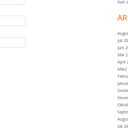
Kurt
AR
Augu
Juli 2
Juni 
Mai 
April
März
Febru
Janua
Deze
Nove
Okto
Sept
Augu
Juli 2