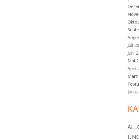
Deze
Nove
Okto
Sept
Augu
Juli 2
Juni 
Mai 
April
März
Febru
Janua
KA
ALL
UNC