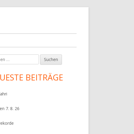
en
upt-
tenleiste
UESTE BEITRÄGE
ahri
en 7. 8. 26
rekorde