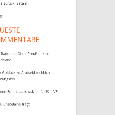
e zurück, Satan!
gt
UESTE
OMMENTARE
k Radon
zu
Ohne Preußen kein
schland
n Goldack
zu
Amtseid rechtlich
tungslos
nne Erhart-sadlowski
zu
NIUS-LIVE
zu
Chatelaine fragt…