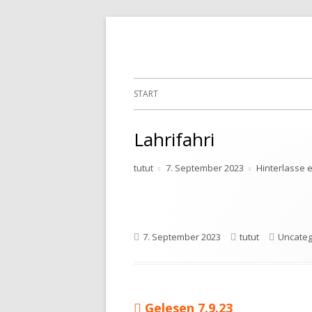
Springe
zum
Inhalt
Primäres
START
Menü
Lahrifahri
Autor
Veröffentlicht
tutut
7. September 2023
Hinterlasse
am
Veröffentlicht
Autor
Kategor
7. September 2023
tutut
Uncateg
am
Vorheriger
Gelesen 7.9.23