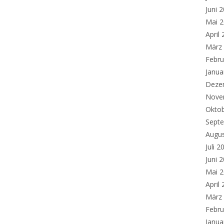
Juni 
Mai 
April
März
Febru
Janua
Deze
Nove
Okto
Sept
Augu
Juli 2
Juni 
Mai 
April
März
Febru
Janua