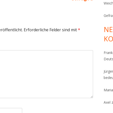
Weich
Beitrag
Gefra
NE
röffentlicht.
Erforderliche Felder sind mit
*
K
Fran
Deut
Jürge
bedeu
Maria
Axel