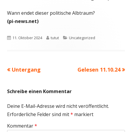
Wann endet dieser politische Albtraum?
(pi-news.net)
Veröffentlicht
Autor
Kategorien
11. Oktober 2024
tutut
Uncategorized
am
Vorheriger
Nächster
Untergang
Gelesen 11.10.24
Beitragsnavigation
Beitrag:
Beitrag
Schreibe einen Kommentar
Deine E-Mail-Adresse wird nicht veröffentlicht.
Erforderliche Felder sind mit
*
markiert
Kommentar
*