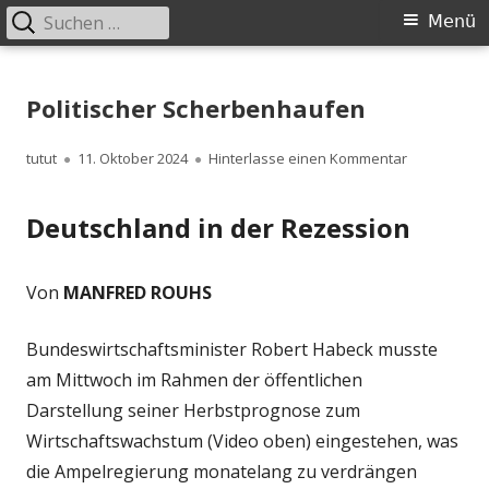
Suchen
Primäres
Menü
nach:
Menü
Springe
zum
Politischer Scherbenhaufen
Inhalt
Autor
Veröffentlicht
zu Politisc
tutut
11. Oktober 2024
Hinterlasse einen Kommentar
am
Deutschland in der Rezession
Von
MANFRED ROUHS
Bundeswirtschaftsminister Robert Habeck musste
am Mittwoch im Rahmen der öffentlichen
Darstellung seiner Herbstprognose zum
Wirtschaftswachstum (Video oben) eingestehen, was
die Ampelregierung monatelang zu verdrängen