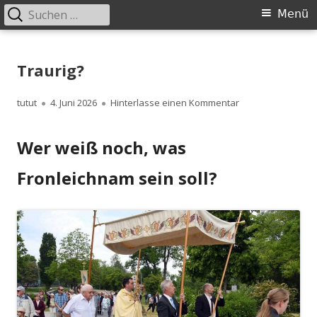
Suchen
Primäres
Menü
nach:
Menü
Springe
zum
Traurig?
Inhalt
Autor
Veröffentlicht
zu Traurig?
tutut
4. Juni 2026
Hinterlasse einen Kommentar
am
Wer weiß noch, was
Fronleichnam sein soll?