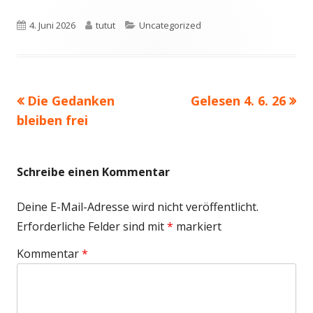
Veröffentlicht
Autor
Kategorien
4. Juni 2026
tutut
Uncategorized
am
Vorheriger
Nächster
Die Gedanken
Gelesen 4. 6. 26
Beitragsnavigation
Beitrag:
Beitrag
bleiben frei
Schreibe einen Kommentar
Deine E-Mail-Adresse wird nicht veröffentlicht.
Erforderliche Felder sind mit
*
markiert
Kommentar
*