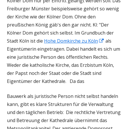
Kölner Dom nur per Eintritt gelangt werden soll. Das
Freiburger Münster beispielsweise gehört so wenig
der Kirche wie der Kölner Dom. Ohne den
preußischen König gäb's den gar nicht. KI: "
Der
Kölner Dom gehört sich selbst
. Im Grundbuch der
In
Stadt Köln ist die
Hohe Domkirche zu Köln
als
neuem
Eigentümerin eingetragen. Dabei handelt es sich um
Fenster
eine juristische Person des öffentlichen Rechts.
öffnen
Weder die katholische Kirche, das Erzbistum Köln,
der Papst noch der Staat oder die Stadt sind
Eigentümer der Kathedrale. Da das
Bauwerk als juristische Person nicht selbst handeln
kann, gibt es klare Strukturen für die Verwaltung
und den täglichen Betrieb:
Die rechtliche Vertretung
und Betreuung der Kathedrale übernimmt das
Metropolitankapitel. Der amtierende Dompropst