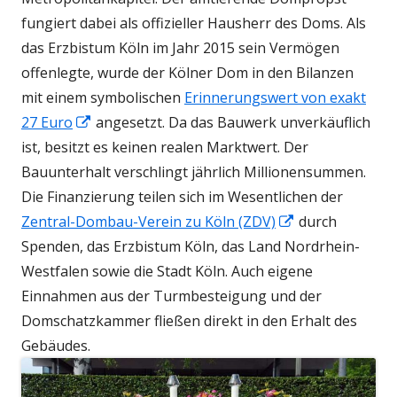
fungiert dabei als offizieller Hausherr des Doms.
Als
das Erzbistum Köln im Jahr 2015 sein Vermögen
offenlegte, wurde der Kölner Dom in den Bilanzen
mit einem symbolischen
Erinnerungswert von exakt
In
27 Euro
angesetzt. Da das Bauwerk unverkäuflich
neuem
ist, besitzt es keinen realen Marktwert.
Der
Fenster
Bauunterhalt verschlingt jährlich Millionensummen.
öffnen
Die Finanzierung teilen sich im Wesentlichen der
In
Zentral-Dombau-Verein zu Köln (ZDV)
durch
neuem
Spenden, das Erzbistum Köln, das Land Nordrhein-
Fenster
Westfalen sowie die Stadt Köln. Auch eigene
öffnen
Einnahmen aus der Turmbesteigung und der
Domschatzkammer fließen direkt in den Erhalt des
Gebäudes.