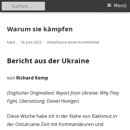
Suchen
Primäres
Menü
nach:
Menü
Springe
zum
Warum sie kämpfen
Inhalt
Autor
Veröffentlicht
zu Warum sie kä
tutut
16. Juni 2023
Hinterlasse einen Kommentar
am
Bericht aus der Ukraine
von
Richard Kemp
(Englischer Originaltext: Report from Ukraine: Why They
Fight, Übersetzung: Daniel Heiniger)
Diese Woche habe ich in der Nähe von Bakhmut in
der Ostukraine Zeit mit Kommandeuren und