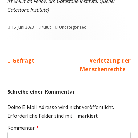
ist Shillman Fellow am Gatestone Institute. Quelle:
Gatestone Institute)
Veröffentlicht
Autor
Kategorien
16. Juni 2023
tutut
Uncategorized
am
Vorheriger
Nächster
Gefragt
Verletzung der
Beitragsnavigation
Beitrag:
Beitrag
Menschenrechte
Schreibe einen Kommentar
Deine E-Mail-Adresse wird nicht veröffentlicht.
Erforderliche Felder sind mit
*
markiert
Kommentar
*