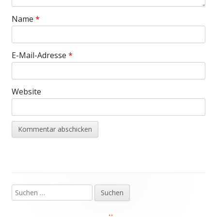
Name
*
E-Mail-Adresse
*
Website
Suchen
Haupt-
nach:
Seitenleiste