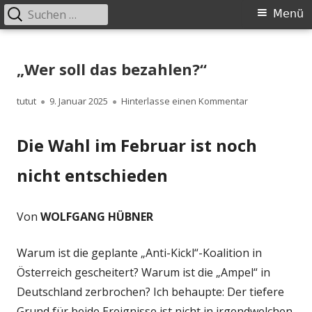
Suchen
Primäres
Menü
nach:
Menü
Springe
zum
„Wer soll das bezahlen?“
Inhalt
Autor
Veröffentlicht
zu „Wer soll d
tutut
9. Januar 2025
Hinterlasse einen Kommentar
am
Die Wahl im Februar ist noch
nicht entschieden
Von
WOLFGANG HÜBNER
Warum ist die geplante „Anti-Kickl“-Koalition in
Österreich gescheitert? Warum ist die „Ampel“ in
Deutschland zerbrochen? Ich behaupte: Der tiefere
Grund für beide Ereignisse ist nicht in irgendwelchen