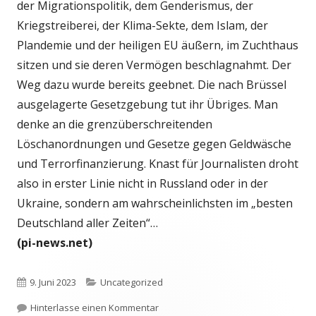
der Migrationspolitik, dem Genderismus, der
Kriegstreiberei, der Klima-Sekte, dem Islam, der
Plandemie und der heiligen EU äußern, im Zuchthaus
sitzen und sie deren Vermögen beschlagnahmt. Der
Weg dazu wurde bereits geebnet. Die nach Brüssel
ausgelagerte Gesetzgebung tut ihr Übriges. Man
denke an die grenzüberschreitenden
Löschanordnungen und Gesetze gegen Geldwäsche
und Terrorfinanzierung. Knast für Journalisten droht
also in erster Linie nicht in Russland oder in der
Ukraine, sondern am wahrscheinlichsten im „besten
Deutschland aller Zeiten“…
(pi-news.net)
Veröffentlicht
Kategorien
9. Juni 2023
Uncategorized
am
zu Auf „Schwarzer Liste „ausgesonde
Hinterlasse einen Kommentar