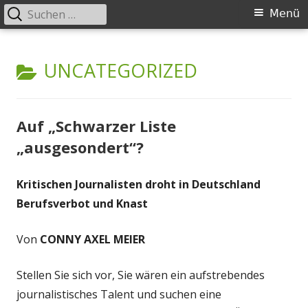
Suchen
Primäres
Menü
nach:
Menü
Springe
zum
KATEGORIE:
UNCATEGORIZED
Inhalt
Auf „Schwarzer Liste
„ausgesondert“?
Kritischen Journalisten droht in Deutschland
Berufsverbot und Knast
Von
CONNY AXEL MEIER
Stellen Sie sich vor, Sie wären ein aufstrebendes
journalistisches Talent und suchen eine