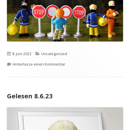
Veröffentlicht
Kategorien
8. Juni 2023
Uncategorized
am
zu Jenseits von Siebenbergen
Hinterlasse einen Kommentar
Gelesen 8.6.23