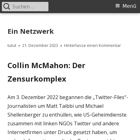
Suchen
Primäres
Menü
nach:
Menü
Springe
zum
Ein Netzwerk
Inhalt
Autor
Veröffentlicht
zu Ein Ne
tutut
21. Dezember 2023
Hinterlasse einen Kommentar
am
Collin McMahon: Der
Zensurkomplex
Am 3. Dezember 2022 begannen die „Twitter-Files“-
Journalisten um Matt Taibbi und Michael
Shellenberger zu enthüllen, wie US-Geheimdienste
zusammen mit linken NGOs Twitter und andere
Internetfirmen unter Druck gesetzt haben, um