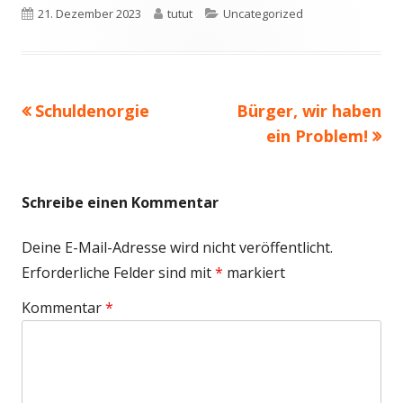
Veröffentlicht
Autor
Kategorien
21. Dezember 2023
tutut
Uncategorized
am
Vorheriger
Nächster
Schuldenorgie
Bürger, wir haben
Beitragsnavigation
Beitrag:
Beitrag
ein Problem!
Schreibe einen Kommentar
Deine E-Mail-Adresse wird nicht veröffentlicht.
Erforderliche Felder sind mit
*
markiert
Kommentar
*